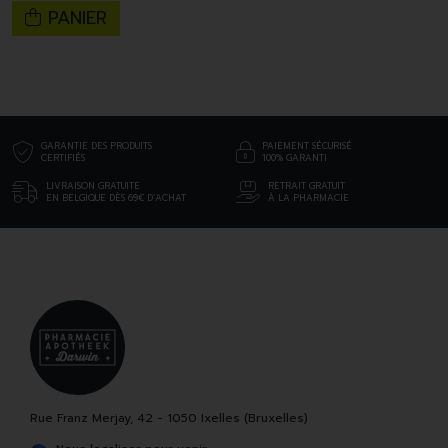
PANIER
GARANTIE DES PRODUITS
PAIEMENT SÉCURISÉ
CERTIFIÉS
100% GARANTI
LIVRAISON GRATUITE
RETRAIT GRATUIT
EN BELGIQUE DÈS 69€ D’ACHAT
À LA PHARMACIE
Rue Franz Merjay, 42 - 1050 Ixelles (Bruxelles)