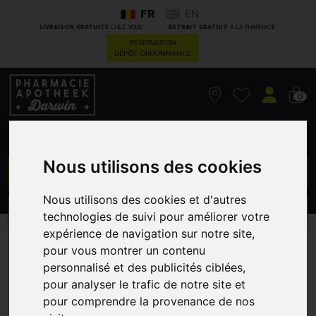
FR
EN
*
*
LIVRAISON GRATUITE
CHEZ VOUS
RETRAIT GRATUIT
À LA PHARMACIE
RÉSERVATION
DÉPÔT ORDONNANCE
0
Nous utilisons des cookies
GO
Nous utilisons des cookies et d'autres
PROMOS
CATÉGORIES
technologies de suivi pour améliorer votre
expérience de navigation sur notre site,
Interprox Plus Mini 6 Jaune
pour vous montrer un contenu
personnalisé et des publicités ciblées,
DENTAID BENELUX
pour analyser le trafic de notre site et
pour comprendre la provenance de nos