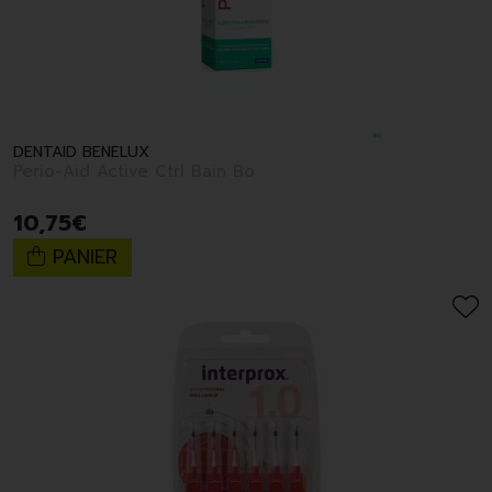
DENTAID BENELUX
Perio-Aid Active Ctrl Bain Bo
10
,
75
€
PANIER