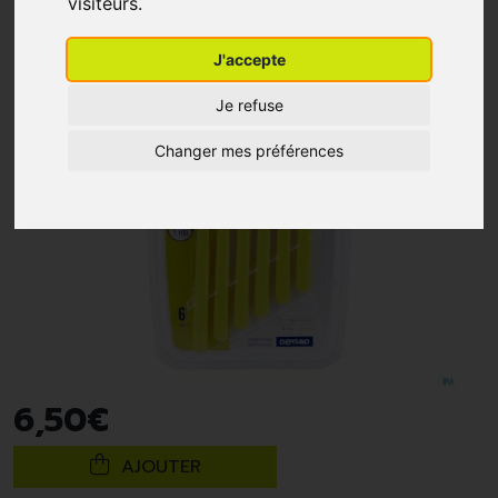
visiteurs.
J'accepte
Je refuse
Changer mes préférences
6
,
50
€
AJOUTER