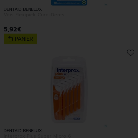
DENTAID BENELUX
Vitis Flexipick Cure-Dents
5
,
92
€
PANIER
DENTAID BENELUX
Interprox Plus Super Micro 6