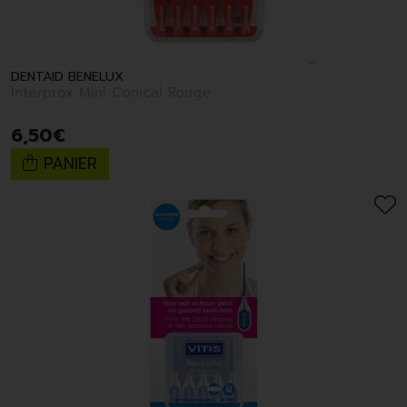
DENTAID BENELUX
Interprox Mini Conical Rouge
6
,
50
€
PANIER