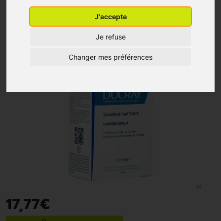
J'accepte
Je refuse
Changer mes préférences
17
,
77
€