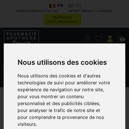
FR
EN
*
*
LIVRAISON GRATUITE
CHEZ VOUS
RETRAIT GRATUIT
À LA PHARMACIE
RÉSERVATION
DÉPÔT ORDONNANCE
0
Nous utilisons des cookies
GO
Nous utilisons des cookies et d'autres
technologies de suivi pour améliorer votre
PROMOS
CATÉGORIES
expérience de navigation sur notre site,
pour vous montrer un contenu
Kelual Ds Shampooing 100
personnalisé et des publicités ciblées,
pour analyser le trafic de notre site et
Ml
pour comprendre la provenance de nos
PIERRE FABRE - DUCRAY
visiteurs.