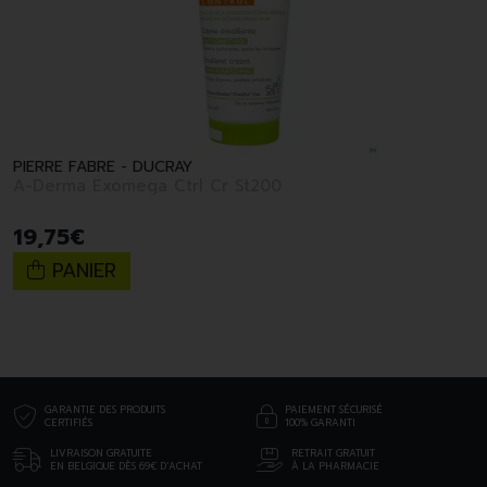
PIERRE FABRE - DUCRAY
A-Derma Exomega Ctrl Cr St200
19
,
75
€
PANIER
GARANTIE DES PRODUITS
PAIEMENT SÉCURISÉ
CERTIFIÉS
100% GARANTI
LIVRAISON GRATUITE
RETRAIT GRATUIT
EN BELGIQUE DÈS 69€ D’ACHAT
À LA PHARMACIE