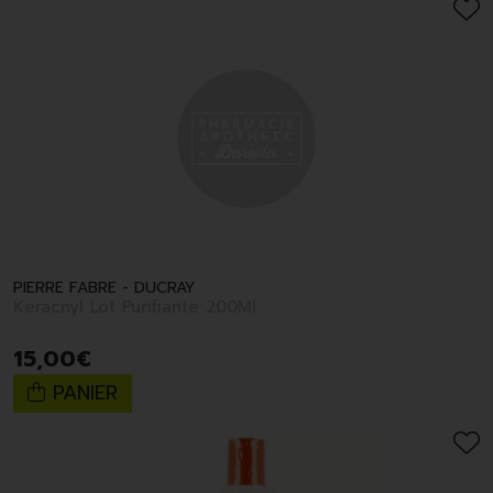
PIERRE FABRE - DUCRAY
Keracnyl Lot Purifiante 200Ml
15
,
00
€
PANIER