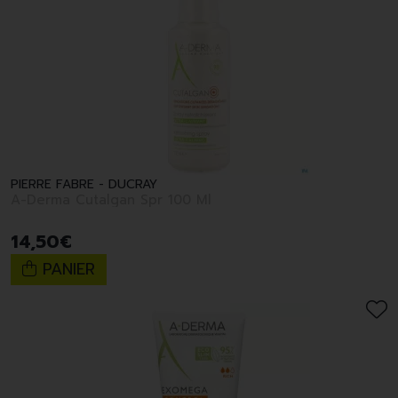
PIERRE FABRE - DUCRAY
A-Derma Cutalgan Spr 100 Ml
14
,
50
€
PANIER