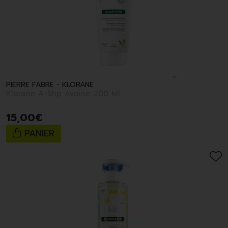
PIERRE FABRE - KLORANE
Klorane A-Shp Avoine 200 Ml
15
,
00
€
PANIER