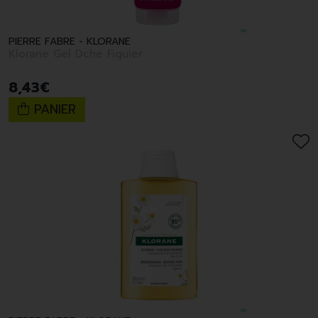
PIERRE FABRE - KLORANE
Klorane Gel Dche Figuier
8
,
43
€
PANIER