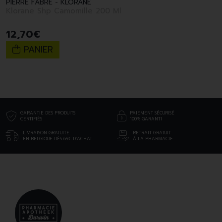
PIERRE FABRE - KLORANE
Klorane Shp Camomille 200 Ml
12
,
70
€
PANIER
GARANTIE DES PRODUITS
PAIEMENT SÉCURISÉ
CERTIFIÉS
100% GARANTI
LIVRAISON GRATUITE
RETRAIT GRATUIT
EN BELGIQUE DÈS 69€ D’ACHAT
À LA PHARMACIE