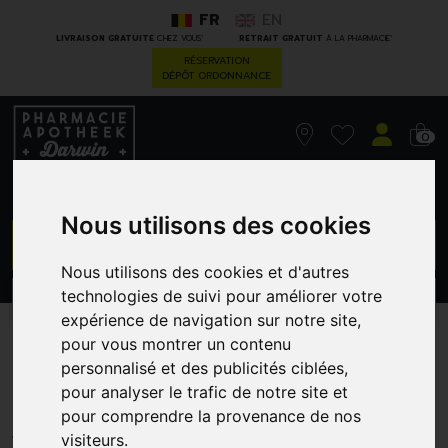
FR
EN
*
*
LIVRAISON GRATUITE
CHEZ VOUS
RETRAIT GRATUIT
À LA PHARMACIE
RÉSERVATION
DÉPÔT ORDONNANCE
0
Nous utilisons des cookies
GO
Nous utilisons des cookies et d'autres
technologies de suivi pour améliorer votre
PROMOS
CATÉGORIES
expérience de navigation sur notre site,
pour vous montrer un contenu
Klorane Shp Mangue 200
personnalisé et des publicités ciblées,
Ml
pour analyser le trafic de notre site et
pour comprendre la provenance de nos
PIERRE FABRE - KLORANE
visiteurs.