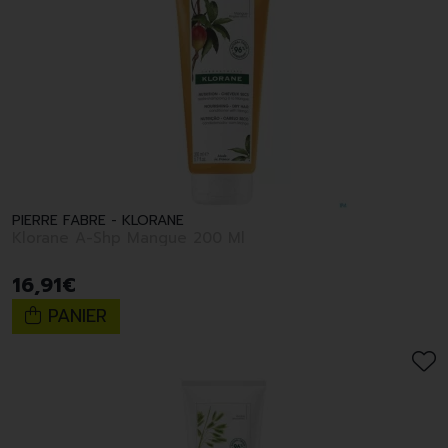
PIERRE FABRE - KLORANE
Klorane A-Shp Mangue 200 Ml
16
,
91
€
PANIER