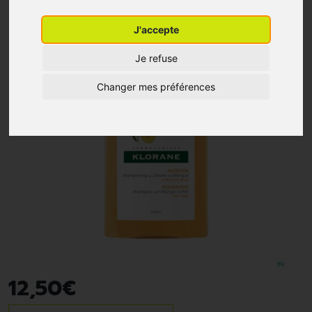
J'accepte
Je refuse
Changer mes préférences
12
,
50
€