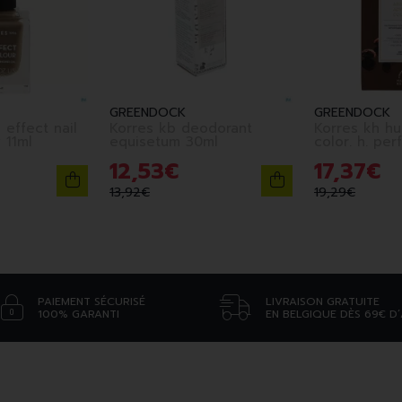
GREENDOCK
GREENDOCK
 effect nail
Korres kb deodorant
Korres kh hu
95 stone grey 11ml
equisetum 30ml
color. h. perf
12
,
53
€
17
,
37
€
13
,
92
€
19
,
29
€
PAIEMENT SÉCURISÉ
LIVRAISON GRATUITE
100% GARANTI
EN BELGIQUE DÈS 69€ D