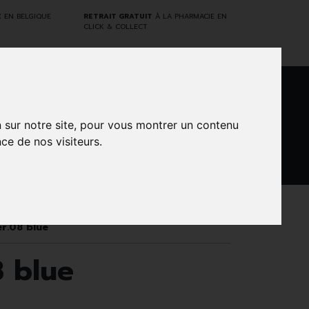
E
EN BELGIQUE
RETRAIT GRATUIT
À LA PHARMACIE EN
CLICK & COLLECT
0
n sur notre site, pour vous montrer un contenu
ce de nos visiteurs.
DARWIN
NTS
MARQUES
PROMOS
LABORATORY
er.08 blue
8 blue