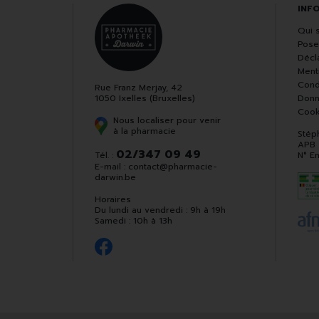
INF
Qui 
Pose
Décla
Ment
Cond
Rue Franz Merjay, 42
1050 Ixelles (Bruxelles)
Donn
Cook
Nous localiser pour venir
à la pharmacie
Stép
APB
02/347 09 49
Tél. :
N° E
E-mail :
contact
@
pharmacie-
darwin.be
Horaires
Du lundi au vendredi : 9h à 19h
Samedi : 10h à 13h