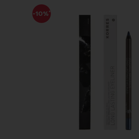
-10%
*