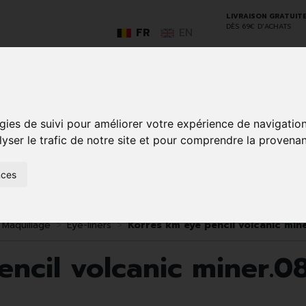
LIVRAISON GRATUIT
DÈS 69€ D’ACHATS
FR
EN
GO
gies de suivi pour améliorer votre expérience de navigatio
lyser le trafic de notre site et pour comprendre la provenan
nces
SOINS À
ANIMAUX
50+
NATUROPATHIE
MÉDICAME
DOMICILE ET
ET
PREMIERS
INSECTES
SOINS
Maquillage
Eye-liners
Korres km eye pencil volcanic min
ncil volcanic miner.0