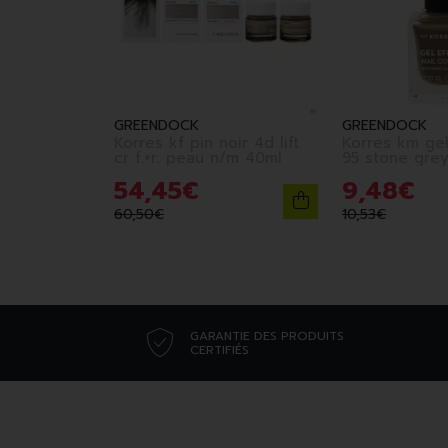
GREENDOCK
GREENDOCK
Korres kf pin noir 4d lift
Korres km gel
cr f.+r. peau n/m 40ml
54
,
45
€
9
,
48
€
60
,
50
€
10
,
53
€
GARANTIE DES PRODUITS
CERTIFIÉS