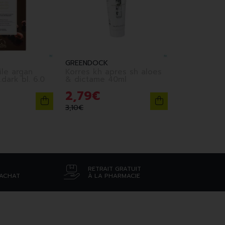
GREENDOCK
ile argan
Korres kh apres sh aloes
.dark bl. 6.0
& dictame 40ml
2
,
79
€
3
,
10
€
RETRAIT GRATUIT
’ACHAT
À LA PHARMACIE