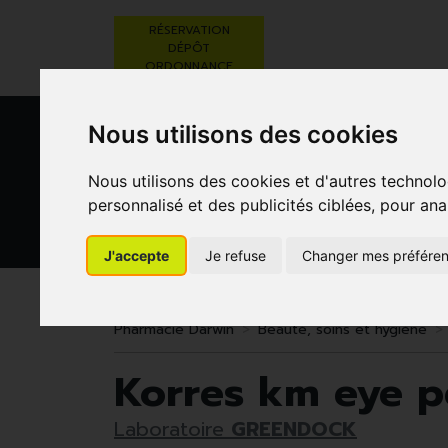
RÉSERVATION
DÉPÔT
ORDONNANCE
Nous utilisons des cookies
Nous utilisons des cookies et d'autres technolo
personnalisé et des publicités ciblées, pour ana
J'accepte
Je refuse
Changer mes préfére
BEAUTÉ,
RÉGIME,
GROSSESSE
SOINS ET
ALIMENTATION
ET
HYGIÈNE
& VITAMINES
ENFANTS
Pharmacie Darwin
Beauté, soins et hygiène
Korres km eye pe
Laboratoire
GREENDOCK