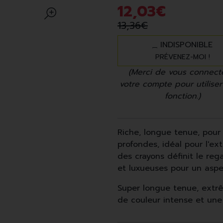
12
,
03
€
13
,
36
€
INDISPONIBLE
PRÉVENEZ-MOI !
(Merci de vous connect
votre compte pour utiliser
fonction.)
Riche, longue tenue, pour
profondes, idéal pour l'exté
des crayons définit le re
et luxueuses pour un aspe
Super longue tenue, extr
de couleur intense et une