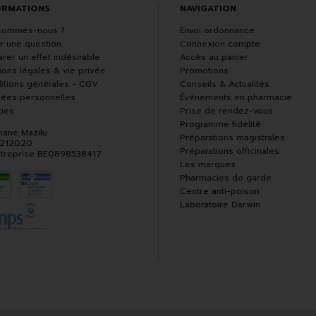
ORMATIONS
NAVIGATION
sommes-nous ?
Envoi ordonnance
r une question
Connexion compte
rer un effet indésirable
Accès au panier
ions légales & vie privée
Promotions
itions générales - CGV
Conseils & Actualités
ées personnelles
Événements en pharmacie
ies
Prise de rendez-vous
Programme fidélité
hane Mazilu
Préparations magistrales
 212020
Préparations officinales
ntreprise BE0898538417
Les marques
Pharmacies de garde
Centre anti-poison
Laboratoire Darwin