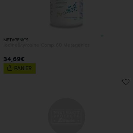
METAGENICS
Iodine&tyrosine Comp 60 Metagenics
34
,
69
€
PANIER