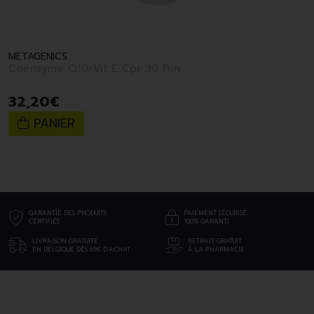
METAGENICS
Coenzyme Q10+Vit E Cpr 30 Fun
32
,
20
€
PANIER
GARANTIE DES PRODUITS
PAIEMENT SÉCURISÉ
CERTIFIÉS
100% GARANTI
LIVRAISON GRATUITE
RETRAIT GRATUIT
EN BELGIQUE DÈS 69€ D’ACHAT
À LA PHARMACIE