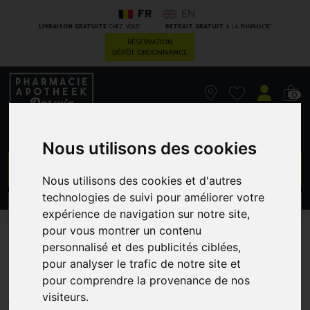
FR
EN
*
*
LIVRAISON GRATUITE
CHEZ VOUS
RETRAIT GRATUIT
À LA PHARMACIE
RÉSERVATION
DÉPÔT ORDONNANCE
0
Nous utilisons des cookies
GO
Nous utilisons des cookies et d'autres
technologies de suivi pour améliorer votre
PROMOS
CATÉGORIES
expérience de navigation sur notre site,
pour vous montrer un contenu
L-Glutamine 400 G
personnalisé et des publicités ciblées,
pour analyser le trafic de notre site et
Metagenics
pour comprendre la provenance de nos
METAGENICS
visiteurs.