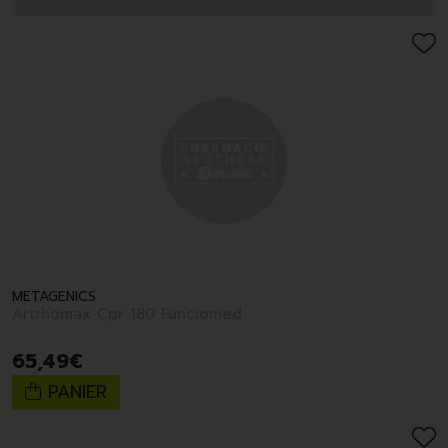
METAGENICS
Artrhomax Cpr 180 Funciomed
65
,
49
€
PANIER