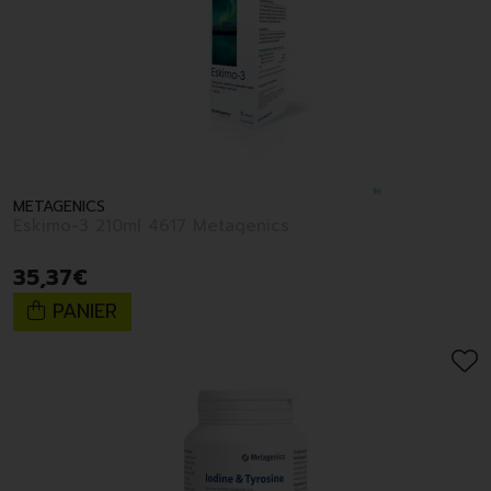
METAGENICS
Eskimo-3 210ml 4617 Metagenics
35
,
37
€
PANIER