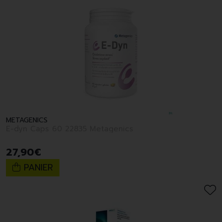
METAGENICS
E-dyn Caps 60 22835 Metagenics
27
,
90
€
PANIER