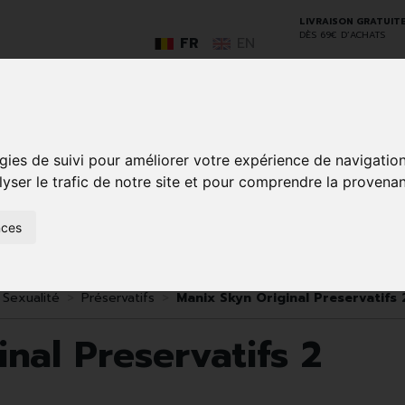
LIVRAISON GRATUIT
DÈS 69€ D’ACHATS
FR
EN
GO
gies de suivi pour améliorer votre expérience de navigatio
lyser le trafic de notre site et pour comprendre la provenan
nces
SOINS À
ANIMAUX
50+
NATUROPATHIE
MÉDICAME
DOMICILE ET
ET
PREMIERS
INSECTES
SOINS
Sexualité
Préservatifs
Manix Skyn Original Preservatifs 
nal Preservatifs 2