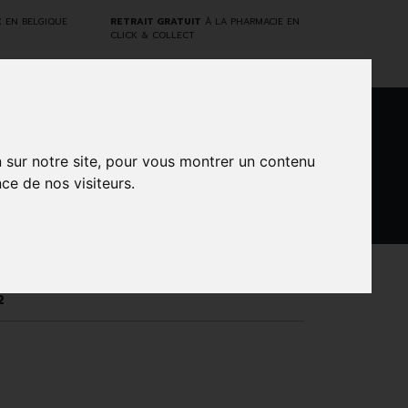
E
EN BELGIQUE
RETRAIT GRATUIT
À LA PHARMACIE EN
CLICK & COLLECT
0
n sur notre site, pour vous montrer un contenu
ce de nos visiteurs.
DARWIN
NTS
MARQUES
PROMOS
LABORATORY
2