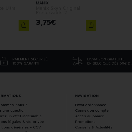
MANIX
e Ultra
Manix Skyn Original
Preservatifs 2
3
,
75
€
PAIEMENT SÉCURISÉ
LIVRAISON GRATUITE
100% GARANTI
EN BELGIQUE DÈS 69€ D
ORMATIONS
NAVIGATION
sommes-nous ?
Envoi ordonnance
r une question
Connexion compte
rer un effet indésirable
Accès au panier
ions légales & vie privée
Promotions
itions générales - CGV
Conseils & Actualités