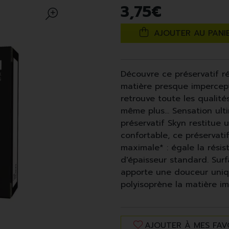
3
,
75
€
AJOUTER AU PANI
Découvre ce préservatif ré
matière presque impercepti
retrouve toute les qualité
même plus... Sensation ult
préservatif Skyn restitue 
confortable, ce préservati
maximale* : égale la résis
d'épaisseur standard. Su
apporte une douceur uniq
polyisoprène la matière i
AJOUTER À MES FAV