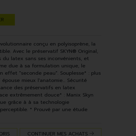
ER
volutionnaire conçu en polyisoprène, la
ble. Avec le préservatif SKYN® Original,
s du latex sans ses inconvénients, et
ime due à sa formulation unique, le
un effet "seconde peau". Souplesse* : plus
f épouse mieux l'anatomie... Sécurité
tance des préservatifs en latex
rface extrêmement douce* : Manix Skyn
ue grâce à à sa technologie
mperceptible. * Prouvé par une étude
ORIS
CONTINUER MES ACHATS