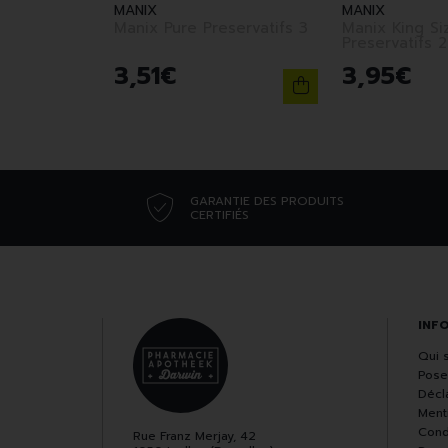
MANIX
MANIX
Manix Pure Preservatifs 3
Manix King Siz
Preservatifs 2
3
,
51
€
3
,
95
€
GARANTIE DES PRODUITS
CERTIFIÉS
INF
Qui 
Pose
Décla
Ment
Cond
Rue Franz Merjay, 42