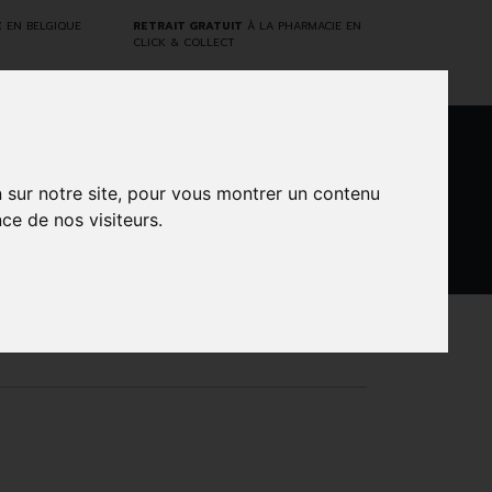
E
EN BELGIQUE
RETRAIT GRATUIT
À LA PHARMACIE EN
CLICK & COLLECT
0
n sur notre site, pour vous montrer un contenu
ce de nos visiteurs.
DARWIN
NTS
MARQUES
PROMOS
LABORATORY