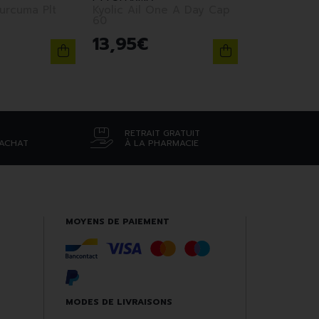
urcuma Plt
Kyolic Ail One A Day Cap
60
13
,
95
€
RETRAIT GRATUIT
’ACHAT
À LA PHARMACIE
MOYENS DE PAIEMENT
MODES DE LIVRAISONS