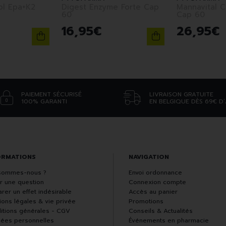
ol Epa+K2
Digest Enzyme Forte Cap
Mannavital C
60
Cap 60
16
,
95
€
26
,
95
€
PAIEMENT SÉCURISÉ
LIVRAISON GRATUITE
100% GARANTI
EN BELGIQUE DÈS 69€ D
ORMATIONS
NAVIGATION
sommes-nous ?
Envoi ordonnance
r une question
Connexion compte
rer un effet indésirable
Accès au panier
ions légales & vie privée
Promotions
itions générales - CGV
Conseils & Actualités
ées personnelles
Événements en pharmacie