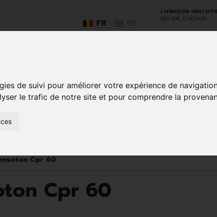
LIVRAISON GRATUIT
DÈS 69€ D’ACHATS
FR
EN
GO
gies de suivi pour améliorer votre expérience de navigatio
lyser le trafic de notre site et pour comprendre la provenan
nces
SOINS À
ANIMAUX
50+
NATUROPATHIE
MÉDICAME
DOMICILE ET
ET
PREMIERS
INSECTES
SOINS
Tensoton Cpr 60
oton Cpr 60