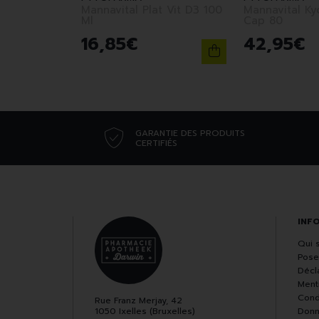
Mannavital Plat Vit D3 100
Mannavital Ky
Ml
Cap 80
16
,
85
€
42
,
95
€
GARANTIE DES PRODUITS
CERTIFIÉS
INF
Qui 
Pose
Décla
Ment
Cond
Rue Franz Merjay, 42
1050 Ixelles (Bruxelles)
Donn