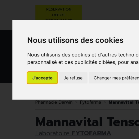
RÉSERVATION
DÉPÔT
ORDONNANCE
Nous utilisons des cookies
Nous utilisons des cookies et d'autres technolo
personnalisé et des publicités ciblées, pour ana
J'accepte
Je refuse
Changer mes préfére
BEAUTÉ,
RÉGIME,
GROSSESSE
SOINS ET
ALIMENTATION
ET
HYGIÈNE
& VITAMINES
ENFANTS
Pharmacie Darwin
Fytofarma
Mannavital 
Mannavital Tens
Laboratoire
FYTOFARMA