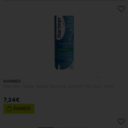
MARIMER
Marimer Spray Nasal Decong. Enrichi Hle Ess. 20ml
7
,
24
€
PANIER