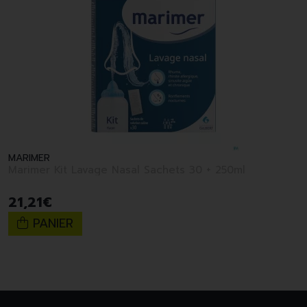
MARIMER
Marimer Kit Lavage Nasal Sachets 30 + 250ml
21
,
21
€
PANIER