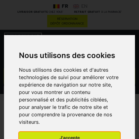
FR
EN
*
*
LIVRAISON GRATUITE
CHEZ VOUS
RETRAIT GRATUIT
À LA PHARMACIE
RÉSERVATION
DÉPÔT ORDONNANCE
0
Nous utilisons des cookies
Nous utilisons des cookies et d'autres
GO
technologies de suivi pour améliorer votre
expérience de navigation sur notre site,
pour vous montrer un contenu
PROMOS
CATÉGORIES
personnalisé et des publicités ciblées,
pour analyser le trafic de notre site et
Marimer Spray Nasal
pour comprendre la provenance de nos
Decong. Enrichi Hle Ess.
visiteurs.
20ml
J'accepte