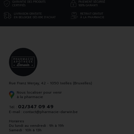
GARANTIE DES PRODUITS
PAIEMENT SÉCURISÉ
CERTIFIÉS
100% GARANTI
LIVRAISON GRATUITE
RETRAIT GRATUIT
EN BELGIQUE DÈS 69€ D’ACHAT
À LA PHARMACIE
Rue Franz Merjay, 42 - 1050 Ixelles (Bruxelles)
Nous localiser pour venir
à la pharmacie
02/347 09 49
Tél. :
E-mail :
contact
@
pharmacie-darwin.be
Horaires
Du lundi au vendredi : 9h à 19h
Samedi : 10h à 13h