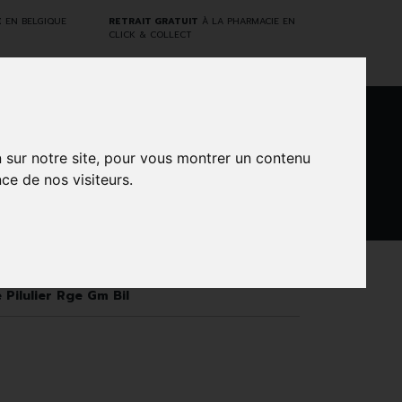
E
EN BELGIQUE
RETRAIT GRATUIT
À LA PHARMACIE EN
CLICK & COLLECT
0
n sur notre site, pour vous montrer un contenu
ce de nos visiteurs.
DARWIN
NTS
MARQUES
PROMOS
LABORATORY
Pilulier Rge Gm Bil