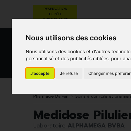
RÉSERVATION
DÉPÔT
ORDONNANCE
Nous utilisons des cookies
Nous utilisons des cookies et d'autres technolo
personnalisé et des publicités ciblées, pour ana
J'accepte
Je refuse
Changer mes préfére
BEAUTÉ,
RÉGIME,
GROSSESSE
SOINS ET
ALIMENTATION
ET
HYGIÈNE
& VITAMINES
ENFANTS
Pharmacie Darwin
Soins à domicile et premier
Medidose Pilulie
Laboratoire
ALPHAMEGA BVBA