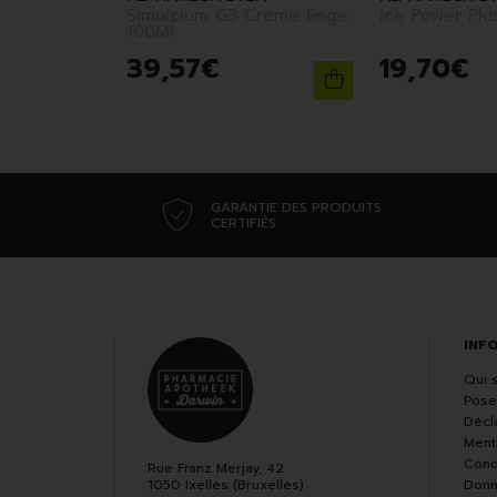
Simulcium G3 Creme Rege
Ice Power Plu
100Ml
39
,
57
€
19
,
70
€
GARANTIE DES PRODUITS
CERTIFIÉS
INF
Qui 
Pose
Décla
Ment
Cond
Rue Franz Merjay, 42
1050 Ixelles (Bruxelles)
Donn