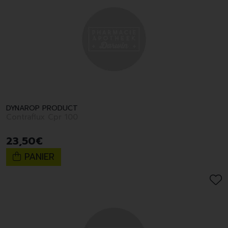
DYNAROP PRODUCT
Contraflux Cpr 100
23
,
50
€
PANIER