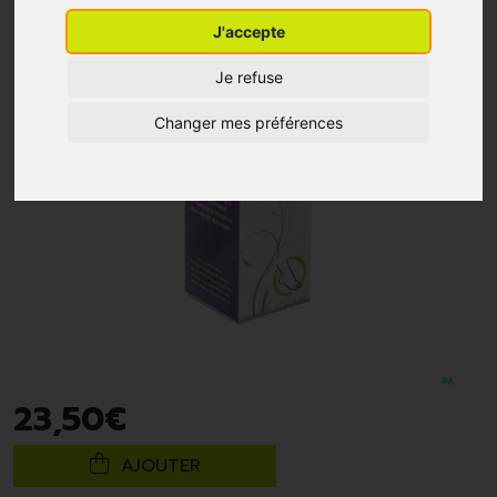
J'accepte
Je refuse
Changer mes préférences
23
,
50
€
AJOUTER