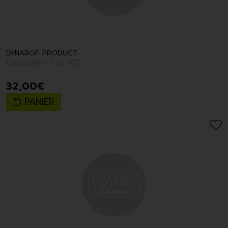
DYNAROP PRODUCT
Cogniplant Cpr 100
32
,
00
€
PANIER