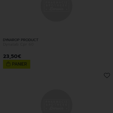
DYNAROP PRODUCT
Dynatab Cpr 60
23
,
50
€
PANIER