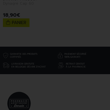
Dynagre Cap 60
18
,
90
€
PANIER
GARANTIE DES PRODUITS
PAIEMENT SÉCURISÉ
CERTIFIÉS
100% GARANTI
LIVRAISON GRATUITE
RETRAIT GRATUIT
EN BELGIQUE DÈS 69€ D’ACHAT
À LA PHARMACIE