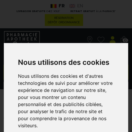
FR
EN
*
*
LIVRAISON GRATUITE
CHEZ VOUS
RETRAIT GRATUIT
À LA PHARMACIE
RÉSERVATION
DÉPÔT ORDONNANCE
0
Nous utilisons des cookies
GO
Nous utilisons des cookies et d'autres
technologies de suivi pour améliorer votre
PROMOS
CATÉGORIES
expérience de navigation sur notre site,
pour vous montrer un contenu
Myc'ongle 30 Ml
personnalisé et des publicités ciblées,
pour analyser le trafic de notre site et
DYNAROP PRODUCT
pour comprendre la provenance de nos
visiteurs.