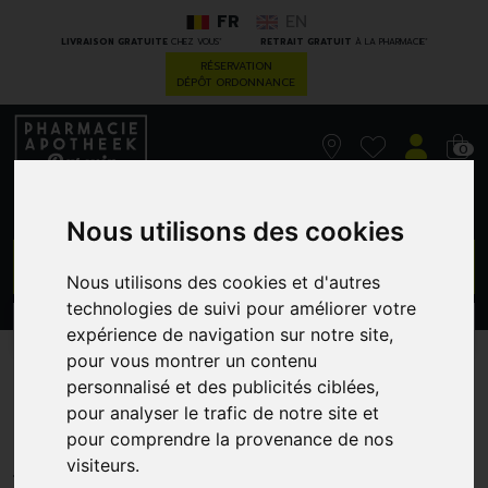
FR
EN
*
*
LIVRAISON GRATUITE
CHEZ VOUS
RETRAIT GRATUIT
À LA PHARMACIE
RÉSERVATION
DÉPÔT ORDONNANCE
0
Nous utilisons des cookies
GO
Nous utilisons des cookies et d'autres
technologies de suivi pour améliorer votre
PROMOS
CATÉGORIES
expérience de navigation sur notre site,
pour vous montrer un contenu
Neoretin Discrom Spf50
personnalisé et des publicités ciblées,
pour analyser le trafic de notre site et
Crm 40
pour comprendre la provenance de nos
HDP MEDICAL
visiteurs.