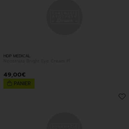
HDP MEDICAL
Neostrata Bright Eye Cream Pl
49
,
00
€
PANIER