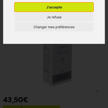
J'accepte
Je refuse
Changer mes préférences
43
,
50
€