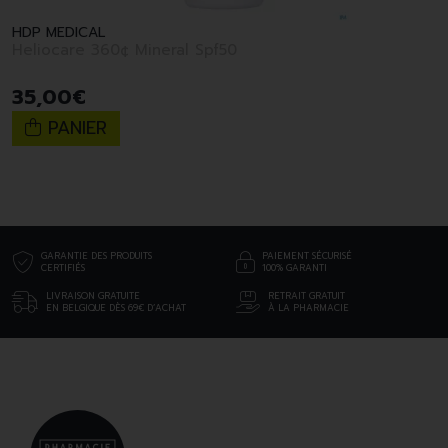
HDP MEDICAL
Heliocare 360¢ Mineral Spf50
35
,
00
€
PANIER
GARANTIE DES PRODUITS
PAIEMENT SÉCURISÉ
CERTIFIÉS
100% GARANTI
LIVRAISON GRATUITE
RETRAIT GRATUIT
EN BELGIQUE DÈS 69€ D’ACHAT
À LA PHARMACIE