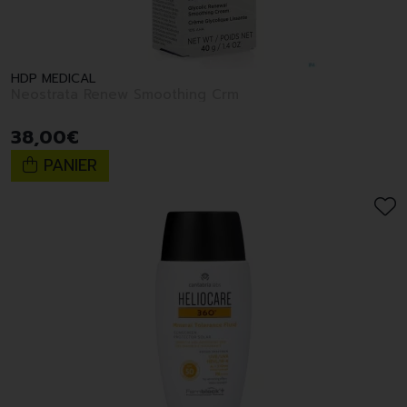
HDP MEDICAL
Neostrata Renew Smoothing Crm
38
,
00
€
PANIER