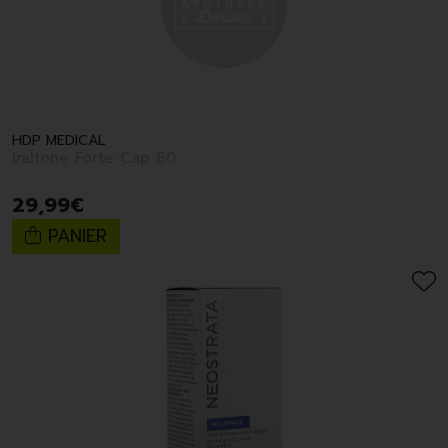
HDP MEDICAL
Iraltone Forte Cap 60
29
,
99
€
PANIER