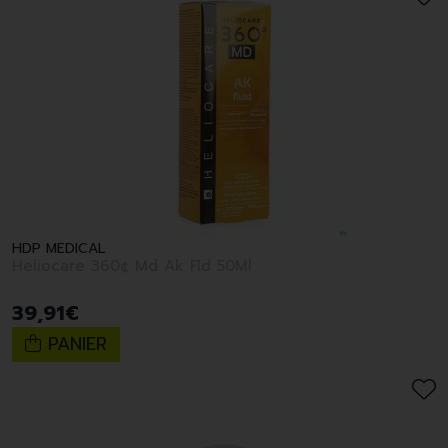
HDP MEDICAL
Heliocare 360¢ Md Ak Fld 50Ml
39
,
91
€
PANIER