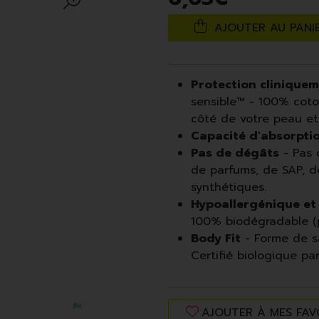
AJOUTER AU PANI
Protection clinique
sensible™ - 100% coto
côté de votre peau et à
Capacité d'absorpti
Pas de dégâts
- Pas 
de parfums, de SAP, d
synthétiques.
Hypoallergénique et 
100% biodégradable (
Body Fit
- Forme de sa
Certifié biologique p
AJOUTER À MES FAV