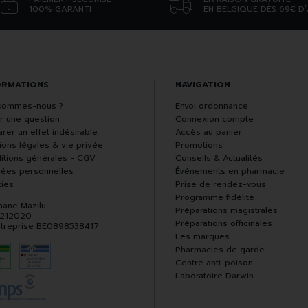
100% GARANTI
EN BELGIQUE DÈS 69€ D
ORMATIONS
NAVIGATION
sommes-nous ?
Envoi ordonnance
r une question
Connexion compte
rer un effet indésirable
Accès au panier
ions légales & vie privée
Promotions
itions générales - CGV
Conseils & Actualités
ées personnelles
Événements en pharmacie
ies
Prise de rendez-vous
Programme fidélité
hane Mazilu
Préparations magistrales
 212020
Préparations officinales
ntreprise BE0898538417
Les marques
Pharmacies de garde
Centre anti-poison
Laboratoire Darwin