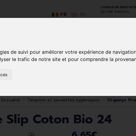
LIVRAISON GRATUIT
DÈS 69€ D’ACHATS
FR
EN
gies de suivi pour améliorer votre expérience de navigatio
GO
lyser le trafic de notre site et pour comprendre la provenan
nces
SOINS À
ANIMAUX
50+
NATUROPATHIE
MÉDICAME
DOMICILE ET
ET
PREMIERS
INSECTES
SOINS
Sexualité
Tampons et serviettes hygiéniques
Organyc Pro
 Slip Coton Bio 24
6
,
65
€