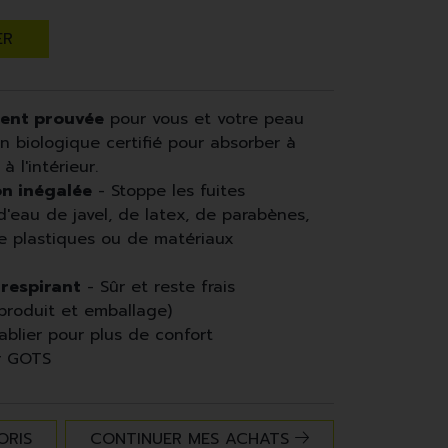
ER
ment prouvée
pour vous et votre peau
n biologique certifié pour absorber à
 l'intérieur.
on inégalée
- Stoppe les fuites
d'eau de javel, de latex, de parabènes,
e plastiques ou de matériaux
respirant
- Sûr et reste frais
produit et emballage)
blier pour plus de confort
ar GOTS
ORIS
CONTINUER MES ACHATS