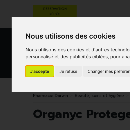
RÉSERVATION
DÉPÔT
ORDONNANCE
Nous utilisons des cookies
Nous utilisons des cookies et d'autres technolo
personnalisé et des publicités ciblées, pour ana
J'accepte
Je refuse
Changer mes préfére
BEAUTÉ,
RÉGIME,
GROSSESSE
SOINS ET
ALIMENTATION
ET
HYGIÈNE
& VITAMINES
ENFANTS
Pharmacie Darwin
Beauté, soins et hygiène
Organyc Protege