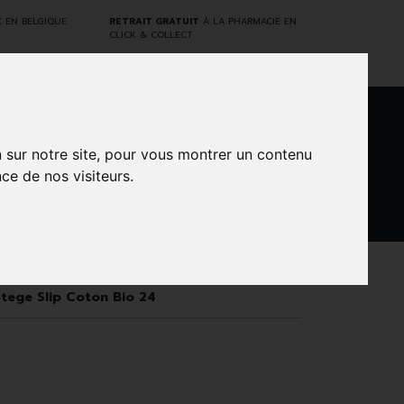
E
EN BELGIQUE
RETRAIT GRATUIT
À LA PHARMACIE EN
CLICK & COLLECT
0
n sur notre site, pour vous montrer un contenu
ce de nos visiteurs.
DARWIN
NTS
MARQUES
PROMOS
LABORATORY
tege Slip Coton Bio 24