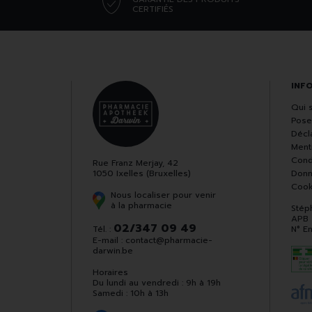
CERTIFIÉS
INF
Qui 
Pose
Décla
Ment
Cond
Rue Franz Merjay, 42
1050 Ixelles (Bruxelles)
Donn
Cook
Nous localiser pour venir
à la pharmacie
Stép
APB
02/347 09 49
Tél. :
N° E
E-mail :
contact
@
pharmacie-
darwin.be
Horaires
Du lundi au vendredi : 9h à 19h
Samedi : 10h à 13h