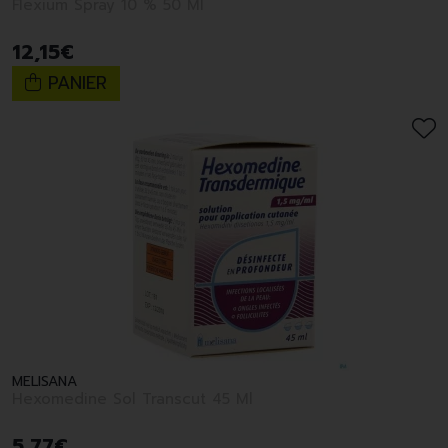
Flexium Spray 10 % 50 Ml
12
,
15
€
PANIER
MELISANA
Hexomedine Sol Transcut 45 Ml
5
,
77
€