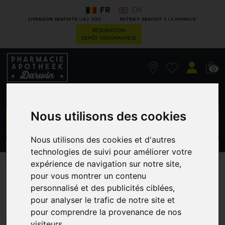
FR
EN
*
*
LIVRAISON GRATUITE
CHEZ VOUS
RETRAIT GRATUIT
À LA PHARMACIE
RÉSERVATION
DÉPÔT ORDONNANCE
0
Nous utilisons des cookies
GO
Nous utilisons des cookies et d'autres
PROMOS
technologies de suivi pour améliorer votre
CATÉGORIES
expérience de navigation sur notre site,
Redcurrant +Vit C Past
pour vous montrer un contenu
personnalisé et des publicités ciblées,
S/Sucr
pour analyser le trafic de notre site et
pour comprendre la provenance de nos
MELISANA
visiteurs.