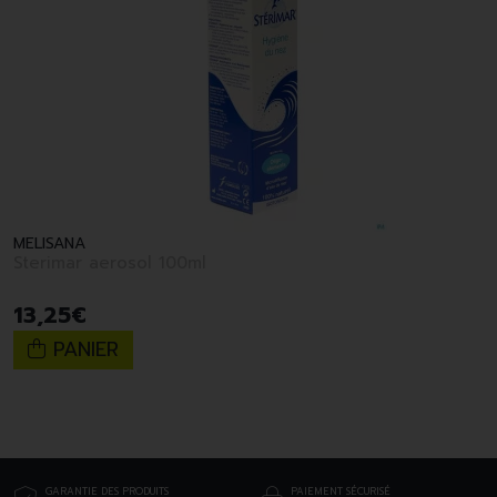
MELISANA
Sterimar aerosol 100ml
13
,
25
€
PANIER
GARANTIE DES PRODUITS
PAIEMENT SÉCURISÉ