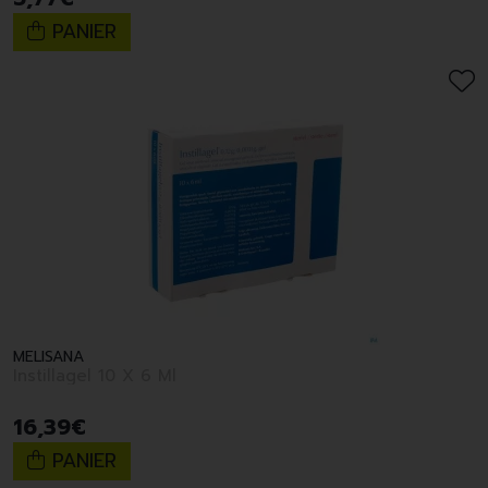
PANIER
MELISANA
Instillagel 10 X 6 Ml
16
,
39
€
PANIER