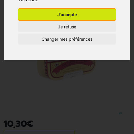
J'accepte
Je refuse
Changer mes préférences
10
,
30
€