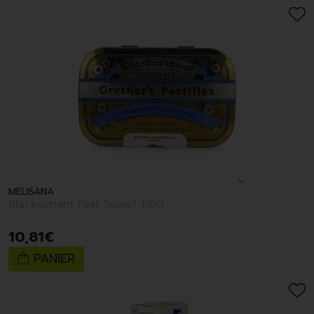
MELISANA
Blackcurrant Past Sugarl 110G
10
,
81
€
PANIER