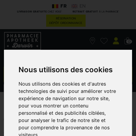
FR
EN
*
*
LIVRAISON GRATUITE
CHEZ VOUS
RETRAIT GRATUIT
À LA PHARMACIE
RÉSERVATION
DÉPÔT ORDONNANCE
0
Nous utilisons des cookies
GO
Nous utilisons des cookies et d'autres
technologies de suivi pour améliorer votre
PROMOS
CATÉGORIES
expérience de navigation sur notre site,
pour vous montrer un contenu
Saforelle Soin Lav U Hydr
personnalisé et des publicités ciblées,
100
pour analyser le trafic de notre site et
pour comprendre la provenance de nos
BIOCODEX BENELUX
visiteurs.