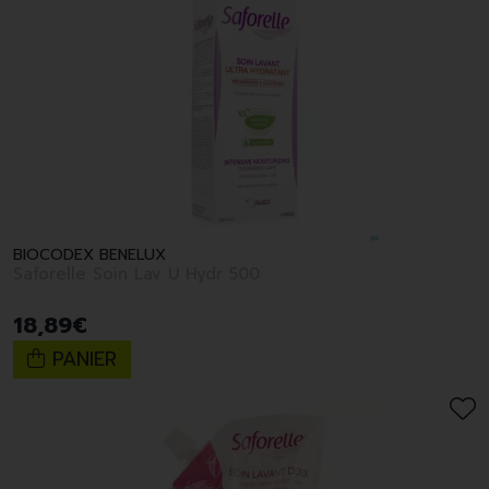
BIOCODEX BENELUX
Saforelle Soin Lav U Hydr 500
18
,
89
€
PANIER