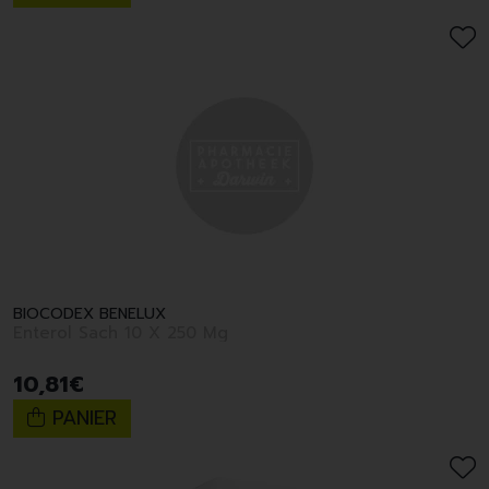
BIOCODEX BENELUX
Enterol Sach 10 X 250 Mg
10
,
81
€
PANIER