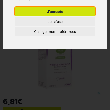
J'accepte
Je refuse
Changer mes préférences
6
,
81
€