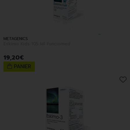
METAGENICS
Eskimo Kids 105 Ml Funciomed
19
,
20
€
PANIER