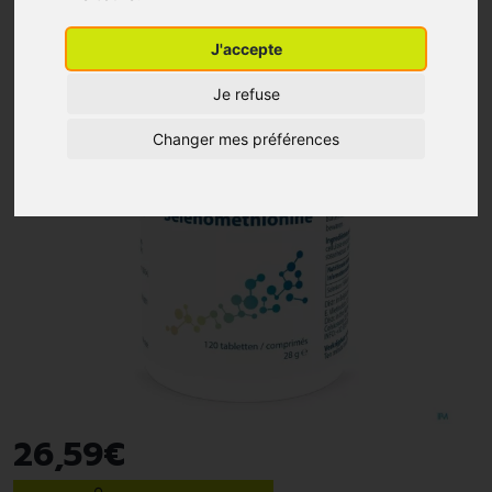
J'accepte
Je refuse
Changer mes préférences
26
,
59
€