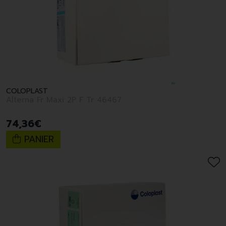
COLOPLAST
Alterna Fr Maxi 2P F Tr 46467
74
,
36
€
PANIER