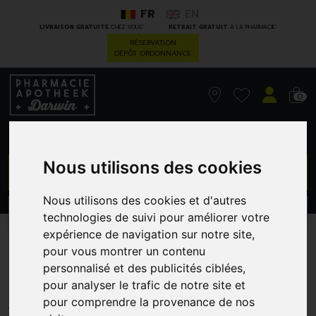
FR
EN
*
*
LIVRAISON GRATUITE
CHEZ VOUS
RETRAIT GRATUIT
À LA PHARMACIE
RÉSERVATION
DÉPÔT ORDONNANCE
0
Nous utilisons des cookies
GO
Nous utilisons des cookies et d'autres
PROMOS
CATÉGORIES
technologies de suivi pour améliorer votre
expérience de navigation sur notre site,
Speedicath Nelat Fem Ch12
pour vous montrer un contenu
personnalisé et des publicités ciblées,
/30
pour analyser le trafic de notre site et
COLOPLAST
pour comprendre la provenance de nos