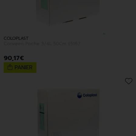
COLOPLAST
Conveen Poche 3/4L 50Cm £5167
90
,
17
€
PANIER