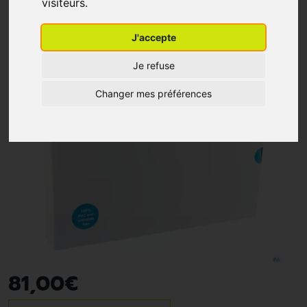
visiteurs.
J'accepte
Je refuse
Changer mes préférences
81
,
00
€