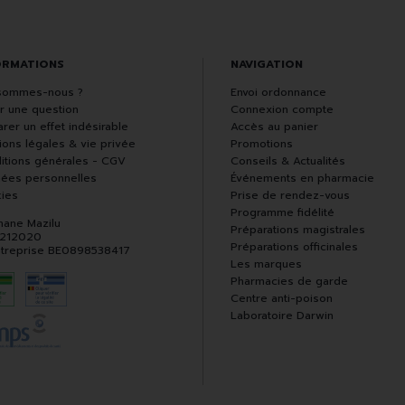
ORMATIONS
NAVIGATION
sommes-nous ?
Envoi ordonnance
r une question
Connexion compte
rer un effet indésirable
Accès au panier
ions légales & vie privée
Promotions
itions générales - CGV
Conseils & Actualités
ées personnelles
Événements en pharmacie
ies
Prise de rendez-vous
Programme fidélité
hane Mazilu
Préparations magistrales
 212020
Préparations officinales
ntreprise BE0898538417
Les marques
Pharmacies de garde
Centre anti-poison
Laboratoire Darwin