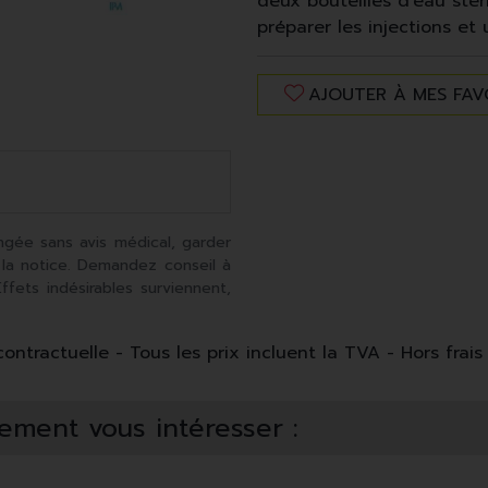
deux bouteilles d'eau stéri
préparer les injections et 
notice de réduction des r
AJOUTER À MES FAV
Traduit avec www.DeepL.co
ngée sans avis médical, garder
 la notice. Demandez conseil à
fets indésirables surviennent,
ntractuelle - Tous les prix incluent la TVA - Hors frais 
ement vous intéresser :