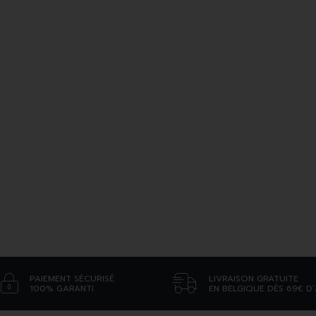
PAIEMENT SÉCURISÉ
LIVRAISON GRATUITE
100% GARANTI
EN BELGIQUE DÈS 69€ D