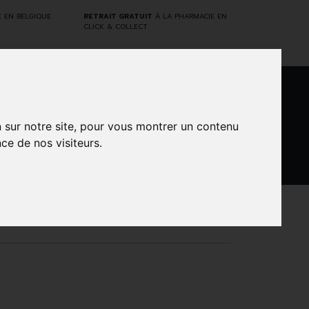
E
EN BELGIQUE
RETRAIT GRATUIT
À LA PHARMACIE EN
CLICK & COLLECT
0
n sur notre site, pour vous montrer un contenu
ce de nos visiteurs.
DARWIN
NTS
MARQUES
PROMOS
LABORATORY