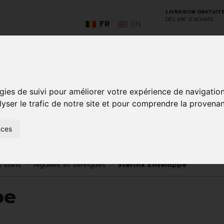
LIVRAISON GRATUIT
DÈS 69€ D’ACHATS
FR
EN
GO
gies de suivi pour améliorer votre expérience de navigatio
lyser le trafic de notre site et pour comprendre la provenan
nces
SOINS À
ANIMAUX
50+
NATUROPATHIE
MÉDICAME
DOMICILE ET
ET
PREMIERS
INSECTES
SOINS
s soins
Aiguilles et seringues
Sterifix Enveloppe
pe