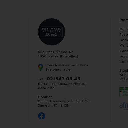
INF
Qui 
Pose
Décla
Ment
Cond
Rue Franz Merjay, 42
1050 Ixelles (Bruxelles)
Donn
Cook
Nous localiser pour venir
à la pharmacie
Stép
APB
02/347 09 49
Tél. :
N° E
E-mail :
contact
@
pharmacie-
darwin.be
Horaires
Du lundi au vendredi : 9h à 19h
Samedi : 10h à 13h