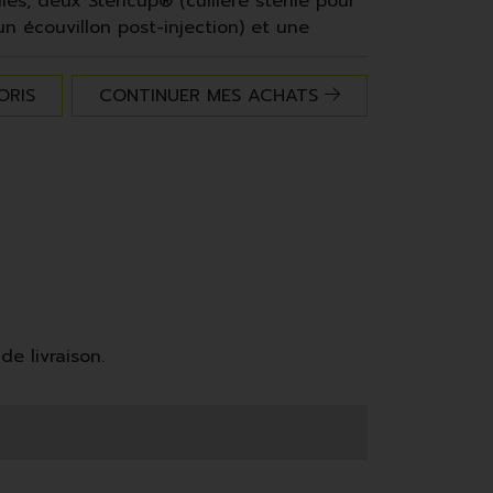
les, deux Stericup® (cuillère stérile pour
un écouvillon post-injection) et une
isques.
ORIS
CONTINUER MES ACHATS
m/Translator (version gratuite)
de livraison.