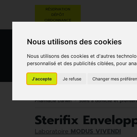
RÉSERVATION
DÉPÔT
ORDONNANCE
Nous utilisons des cookies
Nous utilisons des cookies et d'autres technolo
personnalisé et des publicités ciblées, pour ana
J'accepte
Je refuse
Changer mes préfére
BEAUTÉ,
RÉGIME,
GROSSESSE
SOINS ET
ALIMENTATION
ET
HYGIÈNE
& VITAMINES
ENFANTS
Pharmacie Darwin
Soins à domicile et premier
Sterifix Envelop
Laboratoire
MODUS VIVENDI