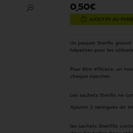
0
,
50
€
AJOUTER AU PANI
Un paquet Sterifix gratuit
hépatites pour les utilisa
Pour être efficace, un nou
chaque injection.
Les sachets Sterifix ne co
Ajoutez 2 seringues de 1ml
les sachets Sheriffix cont