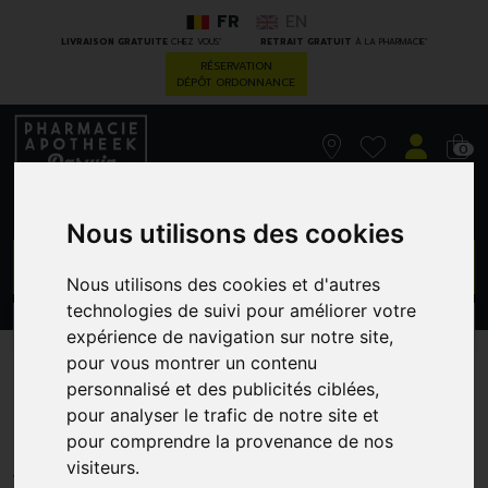
FR
EN
*
*
LIVRAISON GRATUITE
CHEZ VOUS
RETRAIT GRATUIT
À LA PHARMACIE
RÉSERVATION
DÉPÔT ORDONNANCE
0
Nous utilisons des cookies
GO
Nous utilisons des cookies et d'autres
technologies de suivi pour améliorer votre
PROMOS
CATÉGORIES
expérience de navigation sur notre site,
pour vous montrer un contenu
Urgodermyl Pans Liq 3,25
personnalisé et des publicités ciblées,
pour analyser le trafic de notre site et
Ml
pour comprendre la provenance de nos
COPHANA - DISTRIBUTION
visiteurs.