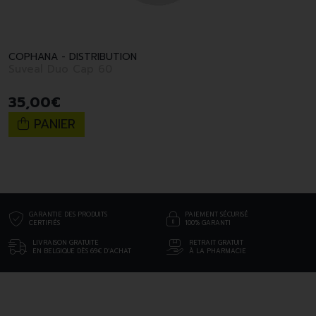
COPHANA - DISTRIBUTION
Suveal Duo Cap 60
35
,
00
€
PANIER
GARANTIE DES PRODUITS
PAIEMENT SÉCURISÉ
CERTIFIÉS
100% GARANTI
LIVRAISON GRATUITE
RETRAIT GRATUIT
EN BELGIQUE DÈS 69€ D’ACHAT
À LA PHARMACIE