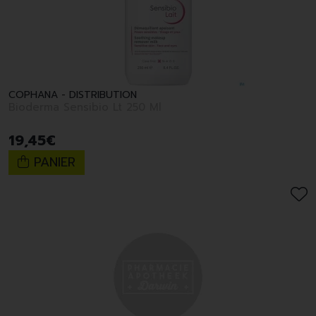
COPHANA - DISTRIBUTION
Bioderma Sensibio Lt 250 Ml
19
,
45
€
PANIER