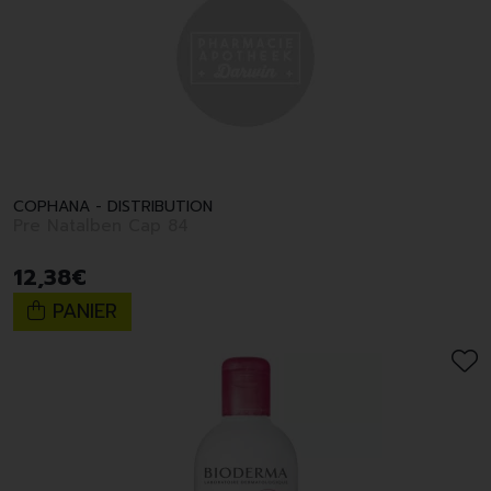
COPHANA - DISTRIBUTION
Pre Natalben Cap 84
12
,
38
€
PANIER