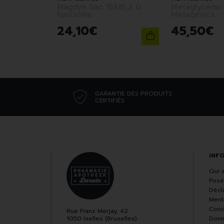
Magdyn Sac 15X81,2 G
Metaglycemx
Funciome
Metagenics
24
,
10
€
45
,
50
€
GARANTIE DES PRODUITS
CERTIFIÉS
INF
Qui 
Pose
Décla
Ment
Cond
Rue Franz Merjay, 42
1050 Ixelles (Bruxelles)
Donn