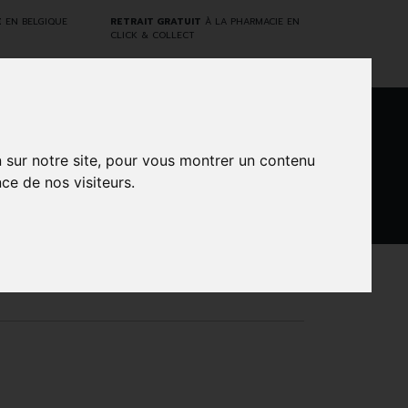
E
EN BELGIQUE
RETRAIT GRATUIT
À LA PHARMACIE EN
CLICK & COLLECT
0
n sur notre site, pour vous montrer un contenu
ce de nos visiteurs.
DARWIN
NTS
MARQUES
PROMOS
LABORATORY