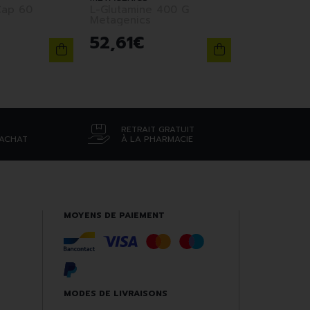
Cap 60
L-Glutamine 400 G
Metagenics
52
,
61
€
RETRAIT GRATUIT
’ACHAT
À LA PHARMACIE
MOYENS DE PAIEMENT
MODES DE LIVRAISONS