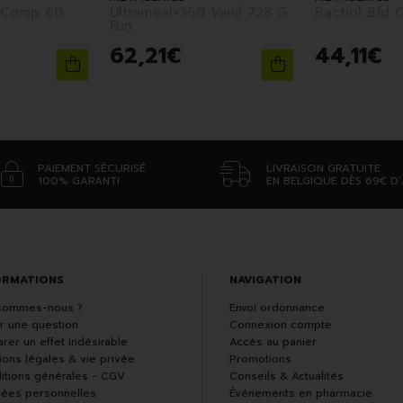
 Comp 60
Ultrameal+360 Vanil 728 G
Bactiol Bfd 
Fun
62
,
21
€
44
,
11
€
PAIEMENT SÉCURISÉ
LIVRAISON GRATUITE
100% GARANTI
EN BELGIQUE DÈS 69€ D
ORMATIONS
NAVIGATION
sommes-nous ?
Envoi ordonnance
r une question
Connexion compte
rer un effet indésirable
Accès au panier
ions légales & vie privée
Promotions
itions générales - CGV
Conseils & Actualités
ées personnelles
Événements en pharmacie