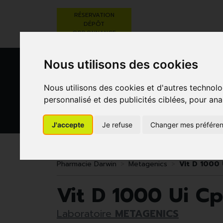
RÉSERVATION
DÉPÔT
ORDONNANCE
Nous utilisons des cookies
Nous utilisons des cookies et d'autres technolo
personnalisé et des publicités ciblées, pour ana
J'accepte
Je refuse
Changer mes préfére
BEAUTÉ,
RÉGIME,
GROSSESSE
SOINS ET
ALIMENTATION
ET
HYGIÈNE
& VITAMINES
ENFANTS
Pharmacie Darwin
Metagenics
Vit D 1000 
Vit D 1000 Ui Cp
Laboratoire
METAGENICS