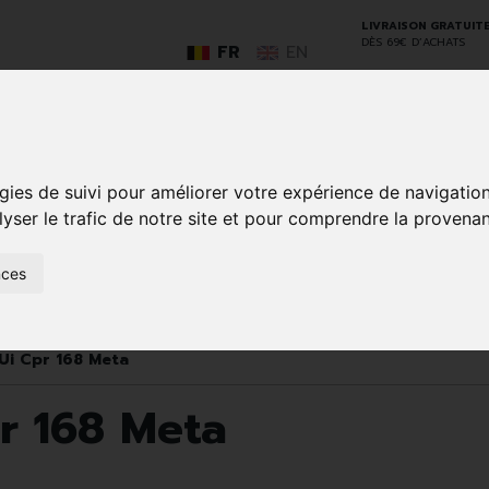
LIVRAISON GRATUIT
DÈS 69€ D’ACHATS
FR
EN
GO
gies de suivi pour améliorer votre expérience de navigatio
lyser le trafic de notre site et pour comprendre la provenan
nces
SOINS À
ANIMAUX
50+
NATUROPATHIE
MÉDICAME
DOMICILE ET
ET
PREMIERS
INSECTES
SOINS
Ui Cpr 168 Meta
r 168 Meta