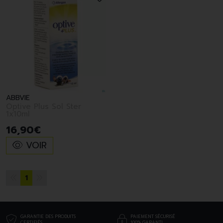
ABBVIE
Optive Plus Sol Ster
1x10ml
16
,
90
€
VOIR
1
GARANTIE DES PRODUITS
PAIEMENT SÉCURISÉ
CERTIFIÉS
100% GARANTI