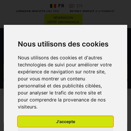
FR
EN
*
*
LIVRAISON GRATUITE
CHEZ VOUS
RETRAIT GRATUIT
À LA PHARMACIE
RÉSERVATION
DÉPÔT ORDONNANCE
0
Nous utilisons des cookies
Nous utilisons des cookies et d'autres
technologies de suivi pour améliorer votre
GO
expérience de navigation sur notre site,
pour vous montrer un contenu
personnalisé et des publicités ciblées,
PROMOS
CATÉGORIES
pour analyser le trafic de notre site et
pour comprendre la provenance de nos
Abbvie
visiteurs.
J'accepte
MENU/FILTRES