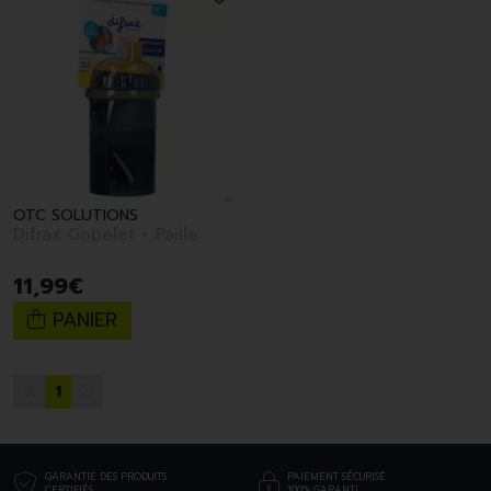
OTC SOLUTIONS
Difrax Gobelet + Paille
11
,
99
€
PANIER
1
GARANTIE DES PRODUITS
PAIEMENT SÉCURISÉ
CERTIFIÉS
100% GARANTI