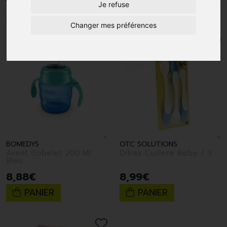
Je refuse
1
Changer mes préférences
BOMEDYS
OTC SOLUTIONS
Avent Gobelet 200 Ml
Difrax Cuillere Bebe / 3
Bleu
8
,
88
€
8
,
99
€
PANIER
PANIER