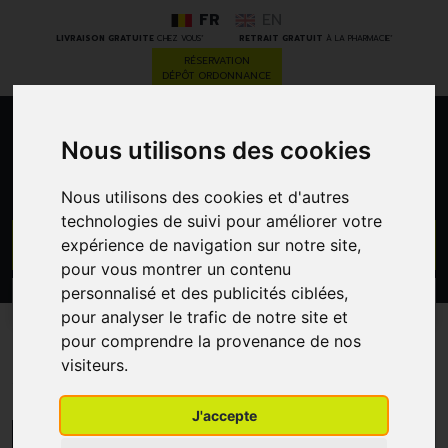
FR
EN
*
*
LIVRAISON GRATUITE
CHEZ VOUS
RETRAIT GRATUIT
À LA PHARMACIE
RÉSERVATION
DÉPÔT ORDONNANCE
0
Nous utilisons des cookies
Nous utilisons des cookies et d'autres
technologies de suivi pour améliorer votre
GO
expérience de navigation sur notre site,
pour vous montrer un contenu
personnalisé et des publicités ciblées,
PROMOS
CATÉGORIES
pour analyser le trafic de notre site et
pour comprendre la provenance de nos
Accessoires
visiteurs.
J'accepte
MENU/FILTRES