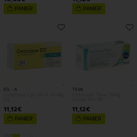
PANIER
PANIER
EG - A
TEVA
Cetirizine Cpr 50 X 10 Mg
Cetirizine Teva 10mg
Eg
Comp Pell 50
11
,
12
€
11
,
12
€
PANIER
PANIER