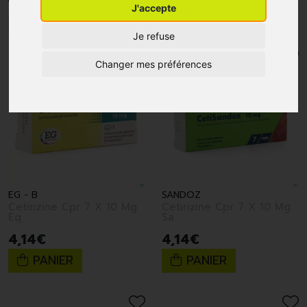
J'accepte
1
2
Je refuse
Changer mes préférences
EG - B
SANDOZ
Cetirizine Cpr 7 X 10 Mg
Cetirizine Cpr 7 X 10 Mg
Eg
Sa
4
,
14
€
4
,
14
€
PANIER
PANIER