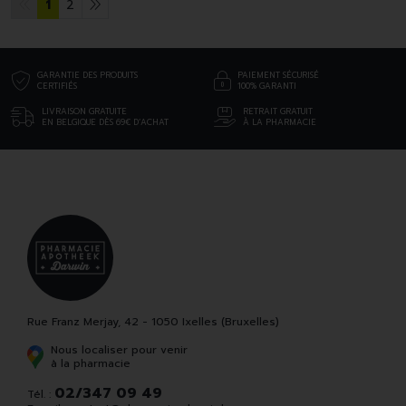
1
2
GARANTIE DES PRODUITS
PAIEMENT SÉCURISÉ
CERTIFIÉS
100% GARANTI
LIVRAISON GRATUITE
RETRAIT GRATUIT
EN BELGIQUE DÈS 69€ D’ACHAT
À LA PHARMACIE
Rue Franz Merjay, 42 - 1050 Ixelles (Bruxelles)
Nous localiser pour venir
à la pharmacie
02/347 09 49
Tél. :