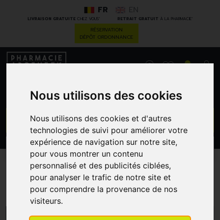
FR
EN
*
*
LIVRAISON GRATUITE
CHEZ VOUS
RETRAIT GRATUIT
À LA PHARMACIE
RÉSERVATION
DÉPÔT ORDONNANCE
0
Nous utilisons des cookies
GO
Nous utilisons des cookies et d'autres
technologies de suivi pour améliorer votre
expérience de navigation sur notre site,
PROMOS
CATÉGORIES
pour vous montrer un contenu
personnalisé et des publicités ciblées,
pour analyser le trafic de notre site et
Allergie
pour comprendre la provenance de nos
visiteurs.
MENU/FILTRES