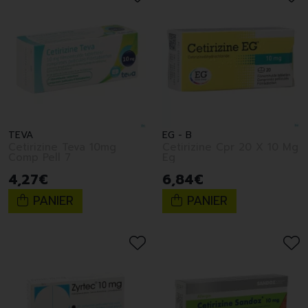
TEVA
EG - B
Cetirizine Teva 10mg
Cetirizine Cpr 20 X 10 Mg
Comp Pell 7
Eg
4
,
27
€
6
,
84
€
PANIER
PANIER