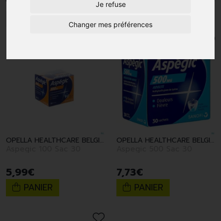
Je refuse
1
Changer mes préférences
OPELLA HEALTHCARE BELGIUM SANV
OPELLA HEALTHCARE BELGIUM SANV
Aspegic 100 Sac 30
Aspegic 500 Sac 30
5
,
99
€
7
,
73
€
PANIER
PANIER