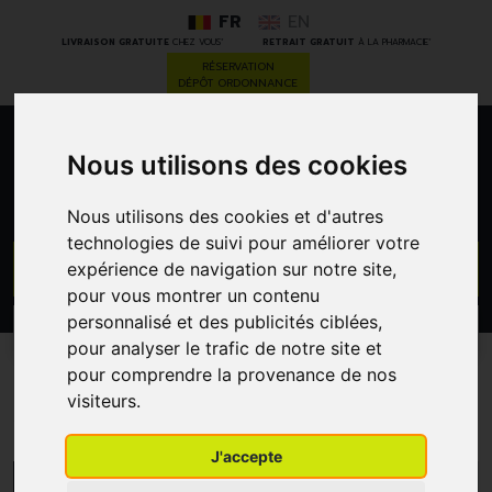
FR
EN
*
*
LIVRAISON GRATUITE
CHEZ VOUS
RETRAIT GRATUIT
À LA PHARMACIE
RÉSERVATION
DÉPÔT ORDONNANCE
0
Nous utilisons des cookies
Nous utilisons des cookies et d'autres
technologies de suivi pour améliorer votre
GO
expérience de navigation sur notre site,
pour vous montrer un contenu
personnalisé et des publicités ciblées,
PROMOS
CATÉGORIES
pour analyser le trafic de notre site et
pour comprendre la provenance de nos
Aspegic
visiteurs.
J'accepte
MENU/FILTRES