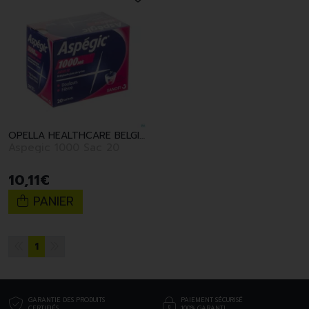
OPELLA HEALTHCARE BELGIUM SANV
Aspegic 1000 Sac 20
10
,
11
€
PANIER
1
GARANTIE DES PRODUITS
PAIEMENT SÉCURISÉ
CERTIFIÉS
100% GARANTI