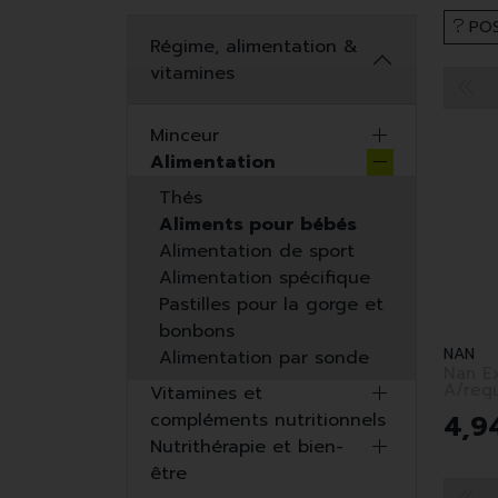
POS
Régime, alimentation &
vitamines
Minceur
Alimentation
Thés
Aliments pour bébés
Alimentation de sport
Alimentation spécifique
Pastilles pour la gorge et
bonbons
NAN
Alimentation par sonde
Nan E
A/regu
Vitamines et
4x26,
4
,
9
compléments nutritionnels
Nutrithérapie et bien-
être