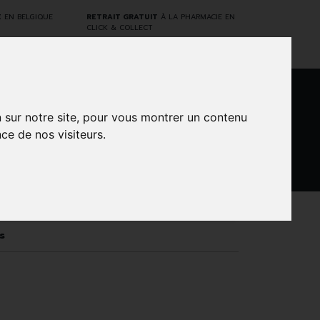
E
EN BELGIQUE
RETRAIT GRATUIT
À LA PHARMACIE EN
CLICK & COLLECT
0
n sur notre site, pour vous montrer un contenu
ce de nos visiteurs.
DARWIN
NTS
MARQUES
PROMOS
LABORATORY
s