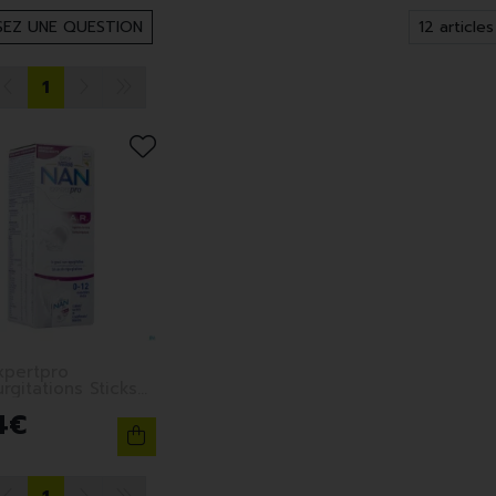
EZ UNE QUESTION
1
xpertpro
rgitations Sticks
2g
4
€