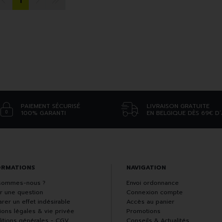
1
PAIEMENT SÉCURISÉ
LIVRAISON GRATUITE
100% GARANTI
EN BELGIQUE DÈS 69€ D
ORMATIONS
NAVIGATION
sommes-nous ?
Envoi ordonnance
r une question
Connexion compte
rer un effet indésirable
Accès au panier
ions légales & vie privée
Promotions
itions générales - CGV
Conseils & Actualités