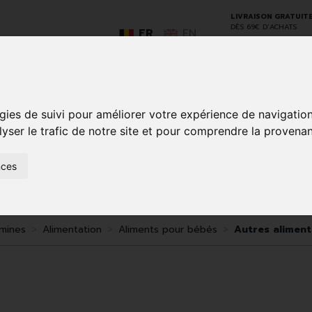
LIVRAISON GRATUIT
DÈS 69€ D’ACHATS
FR
EN
gies de suivi pour améliorer votre expérience de navigatio
GO
lyser le trafic de notre site et pour comprendre la provenan
nces
SOINS À
ANIMAUX
50+
NATUROPATHIE
MÉDICAME
DOMICILE ET
ET
PREMIERS
INSECTES
SOINS
amines
Alimentation
Aliments pour bébés
Autres aliment