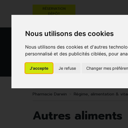
RÉSERVATION
DÉPÔT
ORDONNANCE
Nous utilisons des cookies
Nous utilisons des cookies et d'autres technolo
personnalisé et des publicités ciblées, pour ana
J'accepte
Je refuse
Changer mes préfére
BEAUTÉ,
RÉGIME,
GROSSESSE
SOINS ET
ALIMENTATION
ET
HYGIÈNE
& VITAMINES
ENFANTS
Pharmacie Darwin
Régime, alimentation & vit
Autres aliments