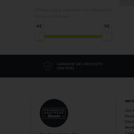
Affinez votre sélection en utilisant les
filtres ci-dessous :
4€
5€
GARANTIE DES PRODUITS
CERTIFIÉS
INF
Qui 
Pose
Décla
Ment
Cond