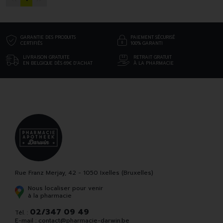
GARANTIE DES PRODUITS
PAIEMENT SÉCURISÉ
CERTIFIÉS
100% GARANTI
LIVRAISON GRATUITE
RETRAIT GRATUIT
EN BELGIQUE DÈS 69€ D’ACHAT
À LA PHARMACIE
Rue Franz Merjay, 42 - 1050 Ixelles (Bruxelles)
Nous localiser pour venir
à la pharmacie
02/347 09 49
Tél. :
E-mail :
contact
@
pharmacie-darwin.be