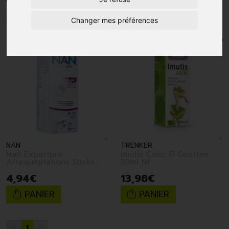
1
Changer mes préférences
NAN
TRENKER
Nan Expertpro
Imutis Colic Fl Gouttes
A/regurgitations Sticks
50ml Nf
4x26,2g
4
,
94
€
13
,
98
€
PANIER
PANIER
1