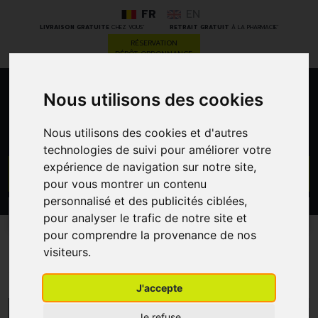
FR
EN
*
*
LIVRAISON GRATUITE
CHEZ VOUS
RETRAIT GRATUIT
À LA PHARMACIE
RÉSERVATION
DÉPÔT ORDONNANCE
Nous utilisons des cookies
0
Nous utilisons des cookies et d'autres
technologies de suivi pour améliorer votre
expérience de navigation sur notre site,
GO
pour vous montrer un contenu
personnalisé et des publicités ciblées,
PROMOS
CATÉGORIES
pour analyser le trafic de notre site et
pour comprendre la provenance de nos
visiteurs.
Autres aliments
J'accepte
MENU/FILTRES
Je refuse