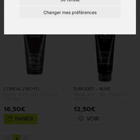
1
Changer mes préférences
L'OREAL (VICHY)
EURODEP - NUXE
Vichy Hom Gel Douche
Nuxe Men Gel Douche
200 Ml
200 Ml
16
,
50
€
12
,
50
€
PANIER
VOIR
1