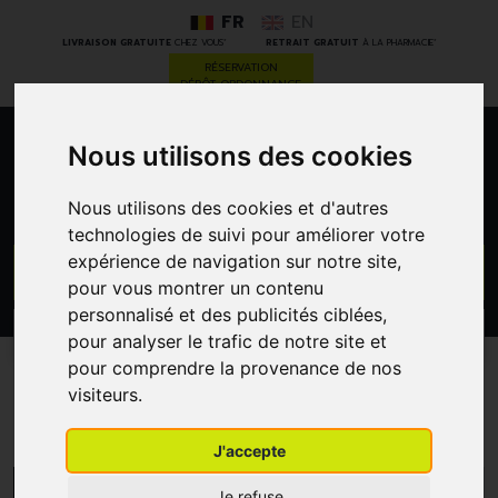
FR
EN
*
*
LIVRAISON GRATUITE
CHEZ VOUS
RETRAIT GRATUIT
À LA PHARMACIE
RÉSERVATION
DÉPÔT ORDONNANCE
Nous utilisons des cookies
0
Nous utilisons des cookies et d'autres
technologies de suivi pour améliorer votre
expérience de navigation sur notre site,
GO
pour vous montrer un contenu
personnalisé et des publicités ciblées,
PROMOS
CATÉGORIES
pour analyser le trafic de notre site et
pour comprendre la provenance de nos
visiteurs.
Bain et douche
J'accepte
MENU/FILTRES
Je refuse