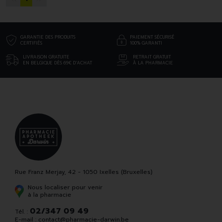
GARANTIE DES PRODUITS
PAIEMENT SÉCURISÉ
CERTIFIÉS
100% GARANTI
LIVRAISON GRATUITE
RETRAIT GRATUIT
EN BELGIQUE DÈS 69€ D’ACHAT
À LA PHARMACIE
Rue Franz Merjay, 42 - 1050 Ixelles (Bruxelles)
Nous localiser pour venir
à la pharmacie
02/347 09 49
Tél. :
E-mail :
contact
@
pharmacie-darwin.be