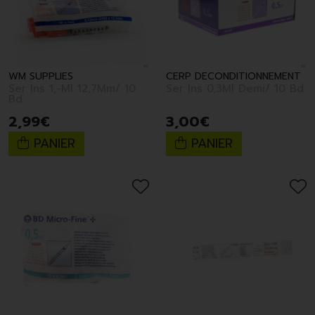
WM SUPPLIES
CERP DECONDITIONNEMENT
Ser Ins 1,-Ml 12,7Mm/ 10
Ser Ins 0,3Ml Demi/ 10 Bd
Bd
2
,
99
€
3
,
00
€
PANIER
PANIER