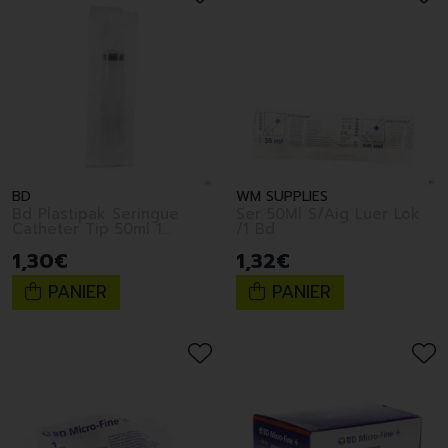
BD
WM SUPPLIES
Bd Plastipak Seringue
Ser 50Ml S/Aig Luer Lok
Catheter Tip 50ml 1
/1 Bd
300867
1
,
30
€
1
,
32
€
PANIER
PANIER