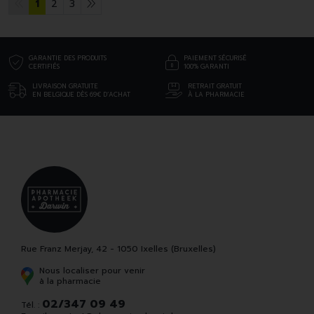
1
2
3
GARANTIE DES PRODUITS
PAIEMENT SÉCURISÉ
CERTIFIÉS
100% GARANTI
LIVRAISON GRATUITE
RETRAIT GRATUIT
EN BELGIQUE DÈS 69€ D’ACHAT
À LA PHARMACIE
Rue Franz Merjay, 42 - 1050 Ixelles (Bruxelles)
Nous localiser pour venir
à la pharmacie
02/347 09 49
Tél. :