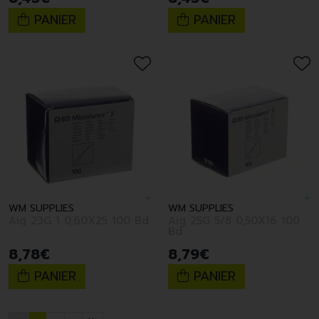
PANIER
PANIER
WM SUPPLIES
WM SUPPLIES
Aig 23G 1 0,60X25 100 Bd
Aig 25G 5/8 0,50X16 100
Bd
8
,
78
€
8
,
79
€
PANIER
PANIER