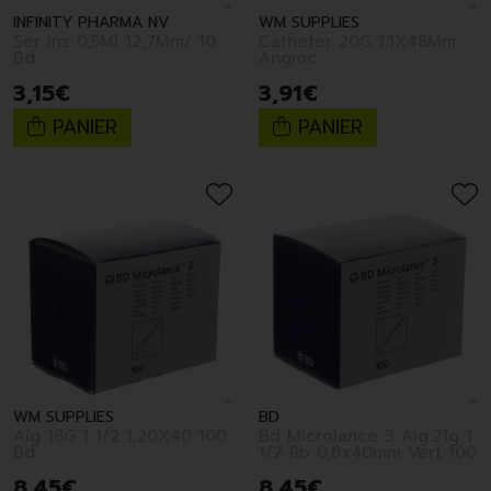
INFINITY PHARMA NV
WM SUPPLIES
Ser Ins 0,5Ml 12,7Mm/ 10
Catheter 20G 1.1X48Mm
Bd
Angioc
3
,
15
€
3
,
91
€
PANIER
PANIER
WM SUPPLIES
BD
Aig 18G 1 1/2 1,20X40 100
Bd Microlance 3 Aig.21g 1
Bd
1/2 Rb 0,8x40mm Vert 100
8
,
45
€
8
,
45
€