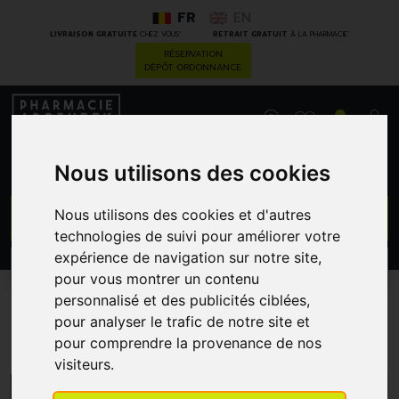
FR
EN
*
*
LIVRAISON GRATUITE
CHEZ VOUS
RETRAIT GRATUIT
À LA PHARMACIE
RÉSERVATION
DÉPÔT ORDONNANCE
0
Nous utilisons des cookies
GO
Nous utilisons des cookies et d'autres
technologies de suivi pour améliorer votre
expérience de navigation sur notre site,
PROMOS
CATÉGORIES
pour vous montrer un contenu
personnalisé et des publicités ciblées,
pour analyser le trafic de notre site et
Bd
pour comprendre la provenance de nos
visiteurs.
MENU/FILTRES