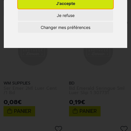
J'accepte
1
2
3
Je refuse
Changer mes préférences
WM SUPPLIES
BD
Ser Emer 2Ml Luer Cent
Bd Emerald Seringue 5ml
/1 Bd
Luer Slip 1 307731
0
,
08
€
0
,
19
€
PANIER
PANIER