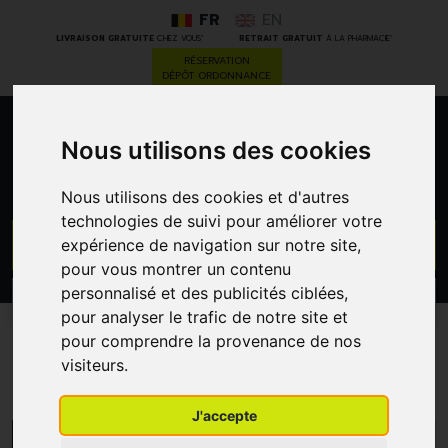
FR
EN
*
*
LIVRAISON GRATUITE
CHEZ VOUS
RETRAIT GRATUIT
À LA PHARMACIE
RÉSERVATION
DÉPÔT ORDONNANCE
0
Nous utilisons des cookies
Nous utilisons des cookies et d'autres
technologies de suivi pour améliorer votre
GO
expérience de navigation sur notre site,
pour vous montrer un contenu
personnalisé et des publicités ciblées,
PROMOS
CATÉGORIES
pour analyser le trafic de notre site et
pour comprendre la provenance de nos
Cedium
visiteurs.
J'accepte
MENU/FILTRES