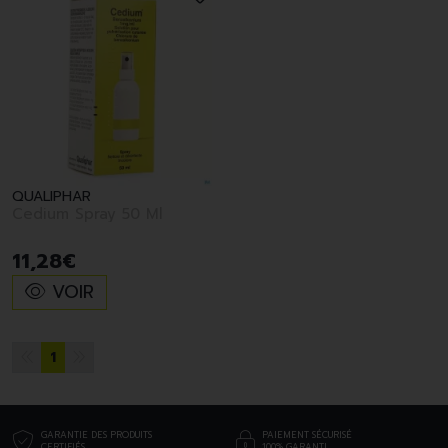
QUALIPHAR
Cedium Spray 50 Ml
11
,
28
€
VOIR
1
GARANTIE DES PRODUITS
PAIEMENT SÉCURISÉ
CERTIFIÉS
100% GARANTI