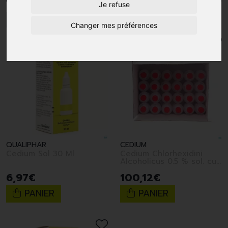
Je refuse
1
Changer mes préférences
QUALIPHAR
CEDIUM
Cedium Sol 30 Ml
Cedium Chlorhexidini
Alcoholicus 0.5 % sol. cut.
24 x 250 ml
6
,
97
€
100
,
12
€
PANIER
PANIER