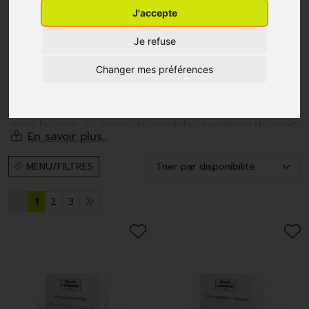
J'accepte
Je refuse
Changer mes préférences
Depuis 2000, la Pharmacie Darwin, et à travers elle,
son Laboratoire Darwin Laboratory, sont spécialisés
dans la mise au point de remèdes homéopathiques,
de compléments alimentaires mais aussi de
cosmétiques anti-âge de qualité pharmaceutique.
MENU/FILTRES
Quatre critères ont servi de fil directeur à
élaboration de nos cosmétiques:
1
2
3
- des actifs d'origine végétale (90%)de très haute
qualité;
- une haute concentration en actifs;
- une gamme hypoallergénique non testée sur