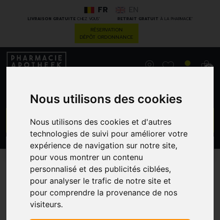
FR
EN
*
*
LIVRAISON GRATUITE
CHEZ VOUS
RETRAIT GRATUIT
À LA PHARMACIE
RÉSERVATION
DÉPÔT ORDONNANCE
0
Nous utilisons des cookies
GO
Nous utilisons des cookies et d'autres
technologies de suivi pour améliorer votre
expérience de navigation sur notre site,
PROMOS
CATÉGORIES
pour vous montrer un contenu
personnalisé et des publicités ciblées,
Compléments alimentaires
pour analyser le trafic de notre site et
pour comprendre la provenance de nos
visiteurs.