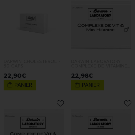
DARWIN CHOLESTEROL -
DARWIN LABORATORY
30 CAPS
COMPLEXE DE VITAMINES
ET MINERAUX HOMME 30
22
,
90
€
22
,
98
€
CAPSULES
PANIER
PANIER