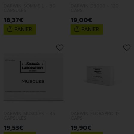
DARWIN SOMMEIL - 30
DARWIN D3000 - 120
CAPSULES
CAPS
18
,
37
€
19
,
00
€
PANIER
PANIER
DARWIN MUSCLES - 45
DARWIN FLORAPRO 15
CAPSULES
CAPS
19
,
53
€
19
,
90
€