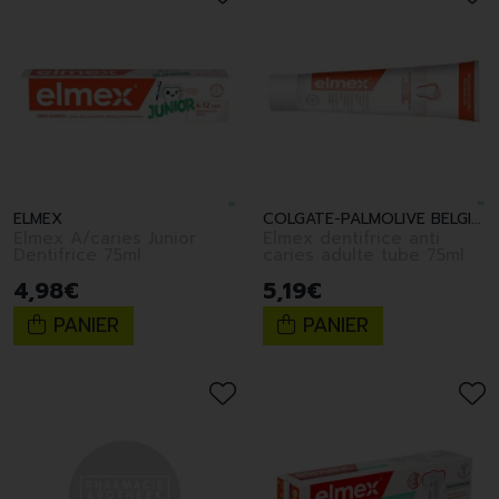
ELMEX
COLGATE-PALMOLIVE BELGIUM
Elmex A/caries Junior
Elmex dentifrice anti
Dentifrice 75ml
caries adulte tube 75ml
4
,
98
€
5
,
19
€
PANIER
PANIER