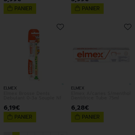
PANIER
PANIER
ELMEX
ELMEX
Elmex Brosse Dents
Elmex A/caries S/menthol
Debutant 0-3a Souple Nf
Dentifrice Tube 75ml
6
,
19
€
6
,
28
€
PANIER
PANIER