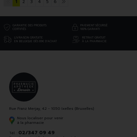
1
2
3
4
5
6
GARANTIE DES PRODUITS
PAIEMENT SÉCURISÉ
CERTIFIÉS
100% GARANTI
LIVRAISON GRATUITE
RETRAIT GRATUIT
EN BELGIQUE DÈS 69€ D’ACHAT
À LA PHARMACIE
Rue Franz Merjay, 42 - 1050 Ixelles (Bruxelles)
Nous localiser pour venir
à la pharmacie
02/347 09 49
Tél. :