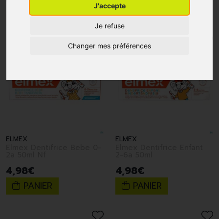
J'accepte
1
2
3
4
5
6
Je refuse
Changer mes préférences
ELMEX
ELMEX
Elmex Dentifrice Bebe 0-
Elmex Dentifrice Enfant
2a 50ml Nf
2-6a 50ml
4
,
98
€
4
,
98
€
PANIER
PANIER