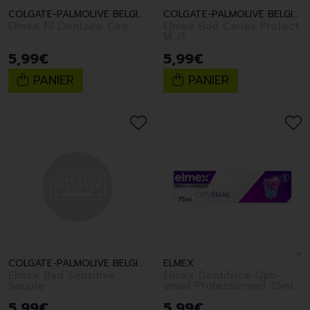
COLGATE-PALMOLIVE BELGIUM
COLGATE-PALMOLIVE BELGIUM
Elmex Fil Dentaire Cire
Elmex Bad Caries Protect
M /1
5
,
99
€
5
,
99
€
PANIER
PANIER
COLGATE-PALMOLIVE BELGIUM
ELMEX
Elmex Bad Sensitive
Elmex Dentifrice Opti-
Souple
email Professionnel 75ml
Nf
5
,
99
€
5
,
99
€