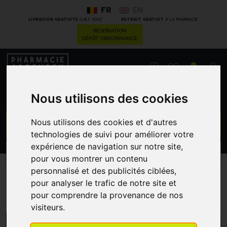
FR
EN
*
*
LIVRAISON GRATUITE
CHEZ VOUS
RETRAIT GRATUIT
À LA PHARMACIE
RÉSERVATION
DÉPÔT ORDONNANCE
0
Nous utilisons des cookies
GO
Nous utilisons des cookies et d'autres
technologies de suivi pour améliorer votre
expérience de navigation sur notre site,
PROMOS
CATÉGORIES
pour vous montrer un contenu
personnalisé et des publicités ciblées,
pour analyser le trafic de notre site et
Elmex
pour comprendre la provenance de nos
visiteurs.
MENU/FILTRES