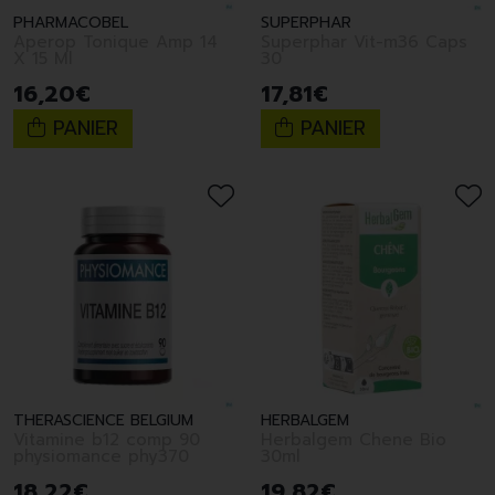
PHARMACOBEL
SUPERPHAR
Aperop Tonique Amp 14
Superphar Vit-m36 Caps
X 15 Ml
30
16
,
20
€
17
,
81
€
PANIER
PANIER
THERASCIENCE BELGIUM
HERBALGEM
Vitamine b12 comp 90
Herbalgem Chene Bio
physiomance phy370
30ml
18
,
22
€
19
,
82
€