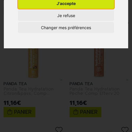
J'accepte
1
2
3
4
5
Je refuse
Changer mes préférences
PANDA TEA
PANDA TEA
Panda Tea Hydratation
Panda Tea Hydratation
Citron&pass. Comp
Peche Comp Efferv.20
Efferv.20
11
,
16
€
11
,
16
€
PANIER
PANIER