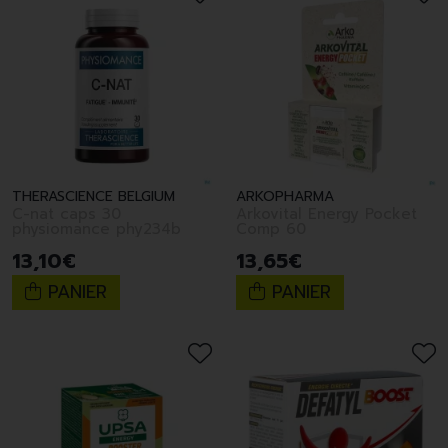
THERASCIENCE BELGIUM
ARKOPHARMA
C-nat caps 30
Arkovital Energy Pocket
physiomance phy234b
Comp 60
13
,
10
€
13
,
65
€
PANIER
PANIER