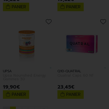
PANIER
PANIER
UPSA
Q10-QUATRAL
Upsa Nourished Energy
Quatral Caps 60 Nf
Gommes 30
19
,
90
€
23
,
45
€
PANIER
PANIER