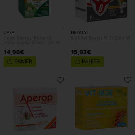
UPSA
DEFATYL
Upsa Energy Booster
Defatyl Boost Fl 7x15ml Nf
Mate Comp Efferv. 20 Nf
14
,
98
€
15
,
93
€
PANIER
PANIER