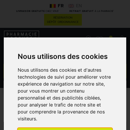
FR
EN
*
*
LIVRAISON GRATUITE
CHEZ VOUS
RETRAIT GRATUIT
À LA PHARMACIE
RÉSERVATION
DÉPÔT ORDONNANCE
0
Nous utilisons des cookies
GO
Nous utilisons des cookies et d'autres
technologies de suivi pour améliorer votre
expérience de navigation sur notre site,
PROMOS
CATÉGORIES
pour vous montrer un contenu
personnalisé et des publicités ciblées,
pour analyser le trafic de notre site et
Energie
pour comprendre la provenance de nos
visiteurs.
MENU/FILTRES