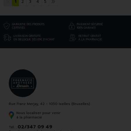
1
2
3
4
5
GARANTIE DES PRODUITS
PAIEMENT SÉCURISÉ
CERTIFIÉS
100% GARANTI
LIVRAISON GRATUITE
RETRAIT GRATUIT
EN BELGIQUE DÈS 69€ D’ACHAT
À LA PHARMACIE
Rue Franz Merjay, 42 - 1050 Ixelles (Bruxelles)
Nous localiser pour venir
à la pharmacie
02/347 09 49
Tél. :