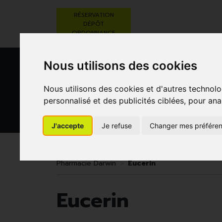
RÉSERVATION
DÉPÔT
ORDONNANCE
Nous utilisons des cookies
Nous utilisons des cookies et d'autres technolo
personnalisé et des publicités ciblées, pour ana
J'accepte
Je refuse
Changer mes préfére
BEAUTÉ,
RÉGIME,
GROSSESSE
SOINS ET
ALIMENTATION
ET
HYGIÈNE
& VITAMINES
ENFANTS
Pharmacie Darwin
Eucerin
Eucerin