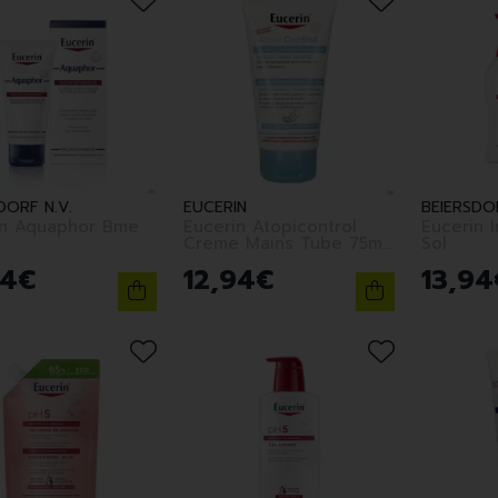
DORF N.V.
EUCERIN
BEIERSDOR
in Aquaphor Bme
Eucerin Atopicontrol
Eucerin I
Creme Mains Tube 75ml
Sol
Nf
4
€
12
,
94
€
13
,
94