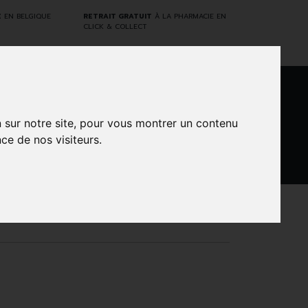
E
EN BELGIQUE
RETRAIT GRATUIT
À LA PHARMACIE EN
CLICK & COLLECT
0
n sur notre site, pour vous montrer un contenu
ce de nos visiteurs.
DARWIN
NTS
MARQUES
PROMOS
LABORATORY