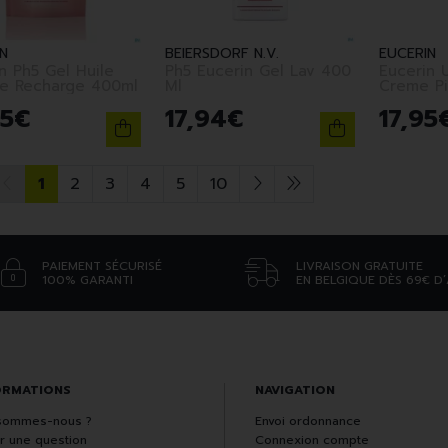
N
BEIERSDORF N.V.
EUCERIN
n Ph5 Gel Huile
Ph5 Eucerin Gel Lav 400
Eucerin 
e Recharge 400ml
Ml
Creme P
Tube 10
5
€
17
,
94
€
17
,
95
1
2
3
4
5
10
PAIEMENT SÉCURISÉ
LIVRAISON GRATUITE
100% GARANTI
EN BELGIQUE DÈS 69€ D
ORMATIONS
NAVIGATION
sommes-nous ?
Envoi ordonnance
r une question
Connexion compte