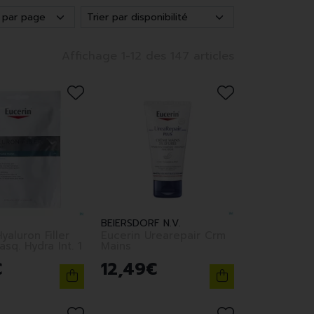
Affichage 1-12 des 147 articles
BEIERSDORF N.V.
yaluron Filler
Eucerin Urearepair Crm
asq. Hydra Int. 1
Mains
€
12
,
49
€