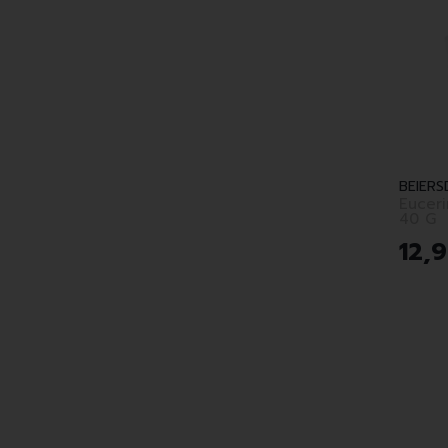
BEIERS
Eucer
40 G
12
,
9