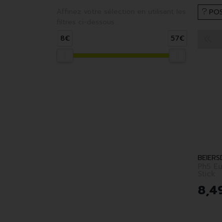
Affinez votre sélection en utilisant les
POS
filtres ci-dessous :
8€
57€
BEIERS
Ph5 Eu
Stick
8
,
4