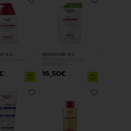
F N.V.
BEIERSDORF N.V.
ntim-Protect
Ph5 Eucerin Ge Lav
400Ml Rech
€
16
,
50
€