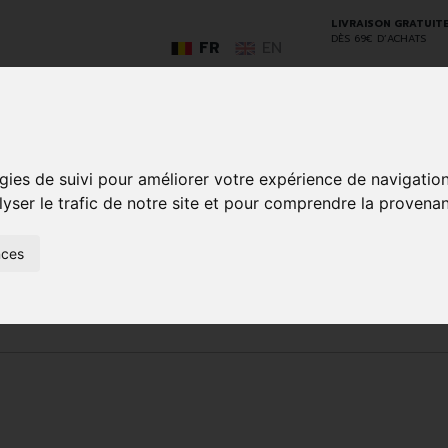
LIVRAISON GRATUIT
DÈS 69€ D’ACHATS
FR
EN
GO
gies de suivi pour améliorer votre expérience de navigatio
lyser le trafic de notre site et pour comprendre la provenan
nces
SOINS À
ANIMAUX
50+
NATUROPATHIE
MÉDICAME
DOMICILE ET
ET
PREMIERS
INSECTES
SOINS