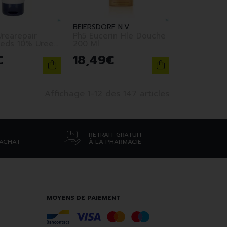
BEIERSDORF N.V.
Urearepair
Ph5 Eucerin Hle Douche
ieds 10% Uree
200 Ml
0ml
€
18
,
49
€
Affichage 1-12 des 147 articles
RETRAIT GRATUIT
’ACHAT
À LA PHARMACIE
MOYENS DE PAIEMENT