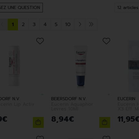
EZ UNE QUESTION
1
2
3
4
5
10
DORF N.V.
BEIERSDORF N.V.
EUCERIN
cerin Lip Activ
Eucerin Aquaphor
Eucerin H
Levres 10Ml
X3 Eff. M
9
€
8
,
94
€
11
,
95