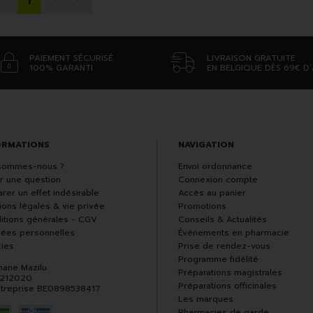
1
PAIEMENT SÉCURISÉ
LIVRAISON GRATUITE
100% GARANTI
EN BELGIQUE DÈS 69€ D
ORMATIONS
NAVIGATION
sommes-nous ?
Envoi ordonnance
r une question
Connexion compte
rer un effet indésirable
Accès au panier
ions légales & vie privée
Promotions
itions générales - CGV
Conseils & Actualités
ées personnelles
Événements en pharmacie
ies
Prise de rendez-vous
Programme fidélité
hane Mazilu
Préparations magistrales
 212020
Préparations officinales
ntreprise BE0898538417
Les marques
Pharmacies de garde