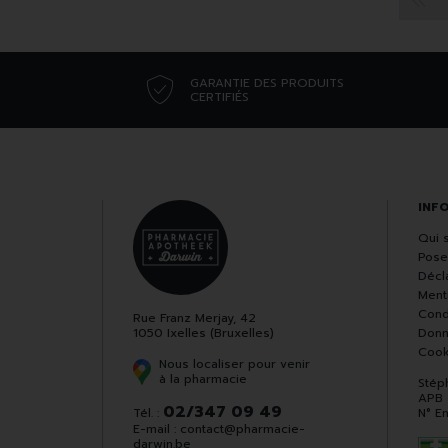
GARANTIE DES PRODUITS
CERTIFIÉS
INF
Qui 
Pose
Décla
Ment
Cond
Rue Franz Merjay, 42
1050 Ixelles (Bruxelles)
Donn
Cook
Nous localiser pour venir
à la pharmacie
Stép
APB
02/347 09 49
Tél. :
N° E
E-mail :
contact
@
pharmacie-
darwin.be