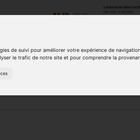
LIVRAISON GRATUIT
DÈS 69€ D’ACHATS
FR
EN
gies de suivi pour améliorer votre expérience de navigatio
GO
lyser le trafic de notre site et pour comprendre la provenan
nces
SOINS À
ANIMAUX
50+
NATUROPATHIE
MÉDICAME
DOMICILE ET
ET
PREMIERS
INSECTES
SOINS