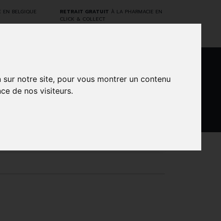
E
EN BELGIQUE
RETRAIT GRATUIT
À LA PHARMACIE EN
CLICK & COLLECT
n sur notre site, pour vous montrer un contenu
0
ce de nos visiteurs.
DARWIN
NTS
MARQUES
PROMOS
LABORATORY