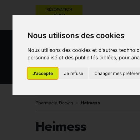
RÉSERVATION
DÉPÔT
ORDONNANCE
Nous utilisons des cookies
Nous utilisons des cookies et d'autres technolo
personnalisé et des publicités ciblées, pour ana
J'accepte
Je refuse
Changer mes préfére
BEAUTÉ,
RÉGIME,
GROSSESSE
SOINS ET
ALIMENTATION
ET
HYGIÈNE
& VITAMINES
ENFANTS
Pharmacie Darwin
Heimess
Heimess