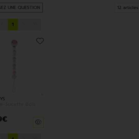
EZ UNE QUESTION
1
YS
e-Sucette Bois
9
€