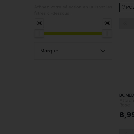
Affinez votre sélection en utilisant les
POS
filtres ci-dessous :
8€
9€
Marque
BOMED
Attach
Rose
8
,
9