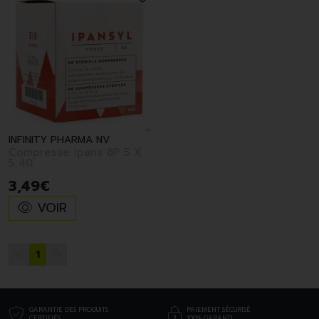
INFINITY PHARMA NV
Compresse Ipans 8P 5 X
5 40
3
,
49
€
VOIR
1
GARANTIE DES PRODUITS
PAIEMENT SÉCURISÉ
CERTIFIÉS
100% GARANTI