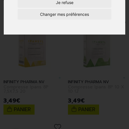
Je refuse
1
Changer mes préférences
INFINITY PHARMA NV
INFINITY PHARMA NV
Compresse Ipans 8P
Compresse Ipans 8P 10 X
7,5X7,5 20
10 12
3
,
49
€
3
,
49
€
PANIER
PANIER