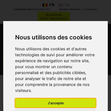
FR
EN
*
*
LIVRAISON GRATUITE
CHEZ VOUS
RETRAIT GRATUIT
À LA PHARMACIE
RÉSERVATION
DÉPÔT ORDONNANCE
0
Nous utilisons des cookies
Nous utilisons des cookies et d'autres
technologies de suivi pour améliorer votre
GO
expérience de navigation sur notre site,
pour vous montrer un contenu
personnalisé et des publicités ciblées,
PROMOS
CATÉGORIES
pour analyser le trafic de notre site et
pour comprendre la provenance de nos
Ipansyl
visiteurs.
J'accepte
MENU/FILTRES