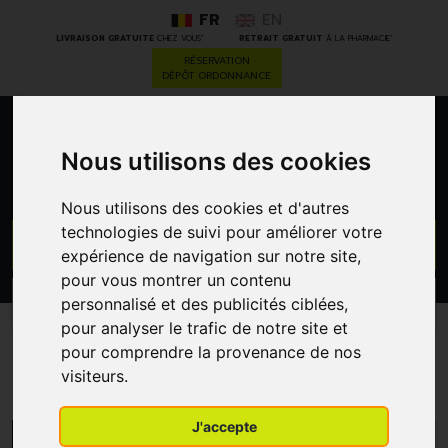
FR
EN
*
*
LIVRAISON GRATUITE
CHEZ VOUS
RETRAIT GRATUIT
À LA PHARMACIE
RÉSERVATION
DÉPÔT ORDONNANCE
0
Nous utilisons des cookies
Nous utilisons des cookies et d'autres
technologies de suivi pour améliorer votre
GO
expérience de navigation sur notre site,
pour vous montrer un contenu
PROMOS
personnalisé et des publicités ciblées,
CATÉGORIES
pour analyser le trafic de notre site et
pour comprendre la provenance de nos
Madaus
visiteurs.
J'accepte
MENU/FILTRES