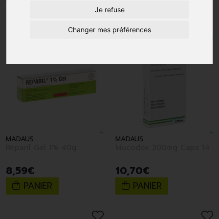
Je refuse
1
Changer mes préférences
MADAUS
MADAUS
Reparil Gel 1% 40g
Mucodox 300mg Caps 14
8
,
59
€
10
,
70
€
PANIER
PANIER