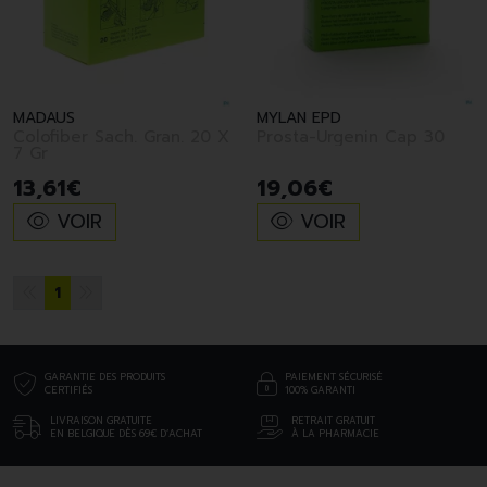
MADAUS
MYLAN EPD
Colofiber Sach. Gran. 20 X
Prosta-Urgenin Cap 30
7 Gr
13
,
61
€
19
,
06
€
VOIR
VOIR
1
GARANTIE DES PRODUITS
PAIEMENT SÉCURISÉ
CERTIFIÉS
100% GARANTI
LIVRAISON GRATUITE
RETRAIT GRATUIT
EN BELGIQUE DÈS 69€ D’ACHAT
À LA PHARMACIE