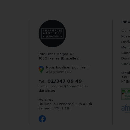
INF
Qui 
Pose
Décla
Ment
Cond
Rue Franz Merjay, 42
1050 Ixelles (Bruxelles)
Donn
Cook
Nous localiser pour venir
à la pharmacie
Stép
APB
02/347 09 49
Tél. :
N° E
E-mail :
contact
@
pharmacie-
darwin.be
Horaires
Du lundi au vendredi : 9h à 19h
Samedi : 10h à 13h