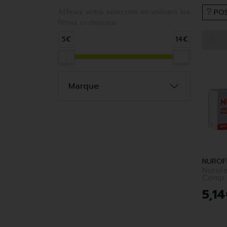
Affinez votre sélection en utilisant les
POS
filtres ci-dessous :
5€
14€
Marque
NUROF
Nurof
Comp 
Rempl
5
,
14