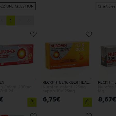
EZ UNE QUESTION
1
EN
RECKITT BENCKISER HEALTHCARE (BELGIUM)
RECKITT 
en Enfant 200mg
Nurofen enfant 125mg
Nurofen 
Pell 24
suppo 10x125mg
Mg
.2475739
€
6
,
75
€
8
,
67