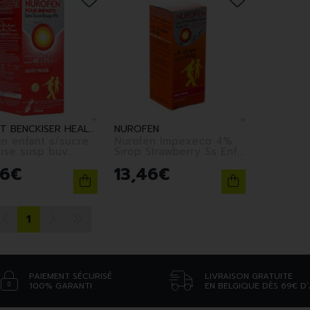
RECKITT BENCKISER HEALTHCARE (BELGIUM)
NUROFEN
n enfant s/sucre
Nurofen Impexeco 4%
ise susp buv
Sirop Strawberry Ss Enf
150ml
6
€
13
,
46
€
1
PAIEMENT SÉCURISÉ
LIVRAISON GRATUITE
100% GARANTI
EN BELGIQUE DÈS 69€ D