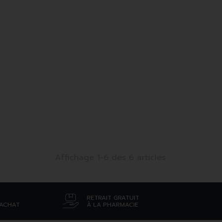
Affichage 1-6 des 6 articles
RETRAIT GRATUIT
’ACHAT
À LA PHARMACIE