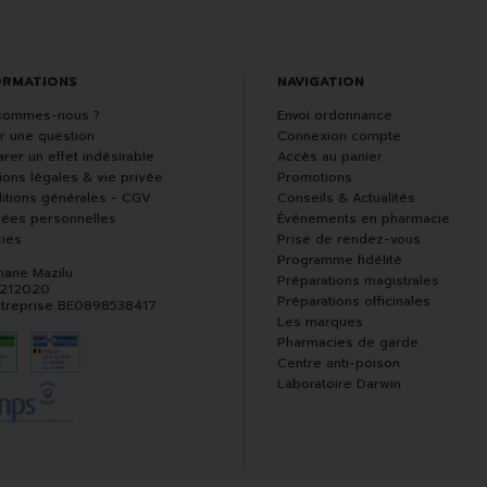
ORMATIONS
NAVIGATION
sommes-nous ?
Envoi ordonnance
r une question
Connexion compte
rer un effet indésirable
Accès au panier
ions légales & vie privée
Promotions
itions générales - CGV
Conseils & Actualités
ées personnelles
Événements en pharmacie
ies
Prise de rendez-vous
Programme fidélité
hane Mazilu
Préparations magistrales
 212020
Préparations officinales
ntreprise BE0898538417
Les marques
Pharmacies de garde
Centre anti-poison
Laboratoire Darwin