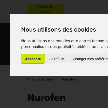
RÉSERVATION
DÉPÔT
ORDONNANCE
Nous utilisons des cookies
Nous utilisons des cookies et d'autres technolo
personnalisé et des publicités ciblées, pour ana
J'accepte
Je refuse
Changer mes préfére
BEAUTÉ,
RÉGIME,
GROSSESSE
SOINS ET
ALIMENTATION
ET
HYGIÈNE
& VITAMINES
ENFANTS
Pharmacie Darwin
Nurofen
Nurofen