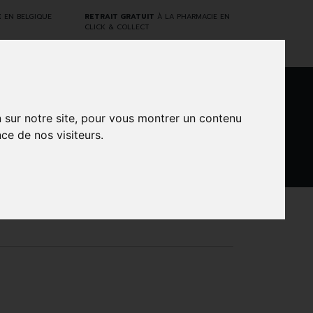
E
EN BELGIQUE
RETRAIT GRATUIT
À LA PHARMACIE EN
CLICK & COLLECT
0
n sur notre site, pour vous montrer un contenu
ce de nos visiteurs.
DARWIN
NTS
MARQUES
PROMOS
LABORATORY