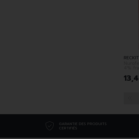
Nurofe
4% fra
150ml
13
,
4
GARANTIE DES PRODUITS
CERTIFIÉS