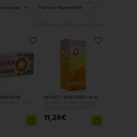
Affichage 1-6 des 6 articles
BENCKISER
RECKITT BENCKISER HEALTHCARE (BELGIUM)
Drg 48 X 200
Nurofen enfant orange
susp s/sucre 200ml
€
11
,
26
€