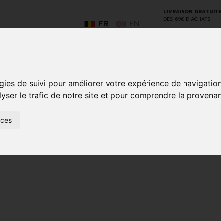
LIVRAISON GRATUIT
DÈS 69€ D’ACHATS
FR
EN
gies de suivi pour améliorer votre expérience de navigatio
GO
lyser le trafic de notre site et pour comprendre la provenan
nces
SOINS À
ANIMAUX
50+
NATUROPATHIE
MÉDICAME
DOMICILE ET
ET
PREMIERS
INSECTES
SOINS