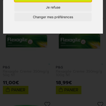
Je refuse
1
Changer mes préférences
P&G
P&G
Flexagile Creme 350mg/g
Flexagile Creme 350mg/g
50g Nf
100g Nf
11
,
00
€
18
,
99
€
PANIER
PANIER