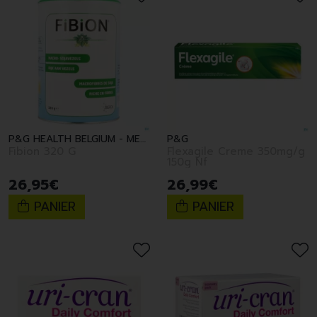
P&G HEALTH BELGIUM - MERCK CON
P&G
Fibion 320 G
Flexagile Creme 350mg/g
150g Nf
26
,
95
€
26
,
99
€
PANIER
PANIER