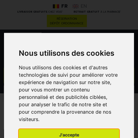
FR
EN
*
*
LIVRAISON GRATUITE
CHEZ VOUS
RETRAIT GRATUIT
À LA PHARMACIE
RÉSERVATION
DÉPÔT ORDONNANCE
0
Nous utilisons des cookies
Nous utilisons des cookies et d'autres
GO
technologies de suivi pour améliorer votre
expérience de navigation sur notre site,
pour vous montrer un contenu
PROMOS
CATÉGORIES
personnalisé et des publicités ciblées,
pour analyser le trafic de notre site et
P&G
pour comprendre la provenance de nos
visiteurs.
MENU/FILTRES
J'accepte