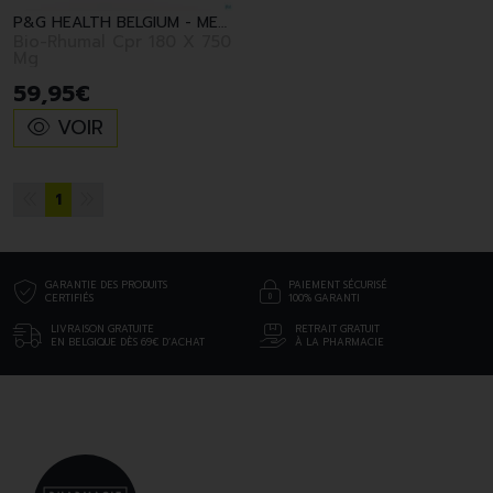
P&G HEALTH BELGIUM - MERCK CON
Bio-Rhumal Cpr 180 X 750
Mg
59
,
95
€
VOIR
1
GARANTIE DES PRODUITS
PAIEMENT SÉCURISÉ
CERTIFIÉS
100% GARANTI
LIVRAISON GRATUITE
RETRAIT GRATUIT
EN BELGIQUE DÈS 69€ D’ACHAT
À LA PHARMACIE