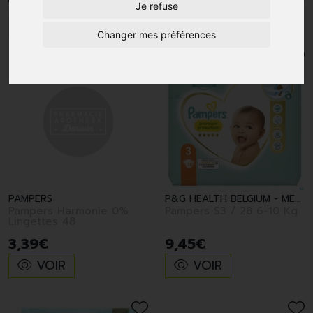
Je refuse
1
Changer mes préférences
PAMPERS
P&G HEALTH BELGIUM - MERCK CON
Pampers Harmonie 0%
Pampers S3 / 28 6-10 Kg
Lingettes 48
3
,
39
€
9
,
45
€
VOIR
VOIR