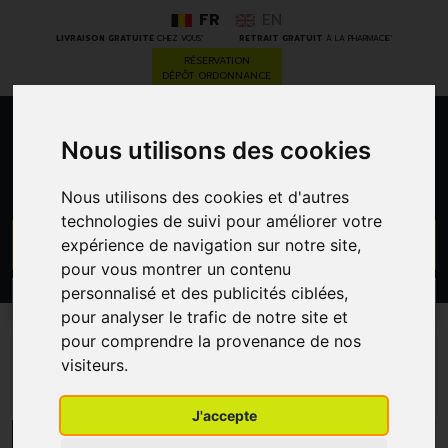
FR
EN
*
*
LIVRAISON GRATUITE
CHEZ VOUS
RETRAIT GRATUIT
À LA PHARMACIE
RÉSERVATION
DÉPÔT ORDONNANCE
0
Nous utilisons des cookies
Nous utilisons des cookies et d'autres
technologies de suivi pour améliorer votre
GO
expérience de navigation sur notre site,
pour vous montrer un contenu
personnalisé et des publicités ciblées,
PROMOS
CATÉGORIES
pour analyser le trafic de notre site et
pour comprendre la provenance de nos
Pampers
visiteurs.
J'accepte
MENU/FILTRES