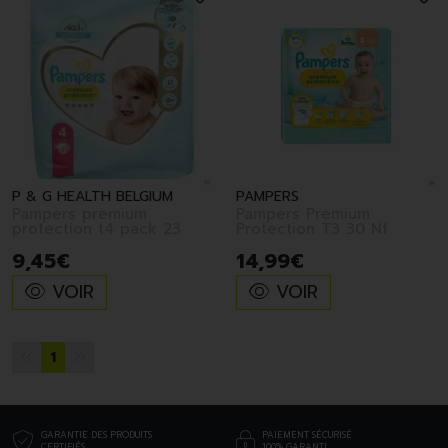
P & G HEALTH BELGIUM
PAMPERS
Pampers premium
Pampers Premium
protection t4 pack 23
Protection T3 30 Nf
9
,
45
€
14
,
99
€
VOIR
VOIR
1
GARANTIE DES PRODUITS
PAIEMENT SÉCURISÉ
CERTIFIÉS
100% GARANTI