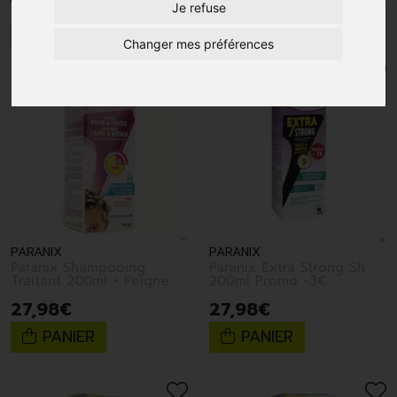
Je refuse
1
Changer mes préférences
PARANIX
PARANIX
Paranix Shampooing
Paranix Extra Strong Sh
Traitant 200ml + Peigne
200ml Promo -3€
27
,
98
€
27
,
98
€
PANIER
PANIER