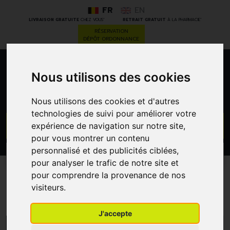
FR
EN
*
*
LIVRAISON GRATUITE
CHEZ VOUS
RETRAIT GRATUIT
À LA PHARMACIE
RÉSERVATION
DÉPÔT ORDONNANCE
0
Nous utilisons des cookies
Nous utilisons des cookies et d'autres
technologies de suivi pour améliorer votre
GO
expérience de navigation sur notre site,
pour vous montrer un contenu
personnalisé et des publicités ciblées,
PROMOS
CATÉGORIES
pour analyser le trafic de notre site et
pour comprendre la provenance de nos
Paranix
visiteurs.
J'accepte
MENU/FILTRES