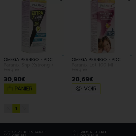
OMEGA PERRIGO - PDC
OMEGA PERRIGO - PDC
Paranix Shp Xstrong +
Paranix Lot 100 Ml +
Peigne
Peigne
30
,
98
€
28
,
69
€
PANIER
VOIR
1
GARANTIE DES PRODUITS
PAIEMENT SÉCURISÉ
CERTIFIÉS
100% GARANTI