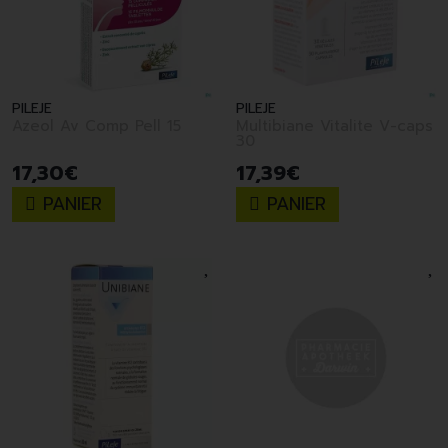
PILEJE
PILEJE
Azeol Av Comp Pell 15
Multibiane Vitalite V-caps
30
17
,
30
€
17
,
39
€
PANIER
PANIER