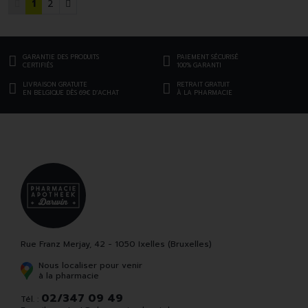
1
2
GARANTIE DES PRODUITS
PAIEMENT SÉCURISÉ
CERTIFIÉS
100% GARANTI
LIVRAISON GRATUITE
RETRAIT GRATUIT
EN BELGIQUE DÈS 69€ D’ACHAT
À LA PHARMACIE
Rue Franz Merjay, 42 - 1050 Ixelles (Bruxelles)
Nous localiser pour venir
à la pharmacie
02/347 09 49
Tél. :