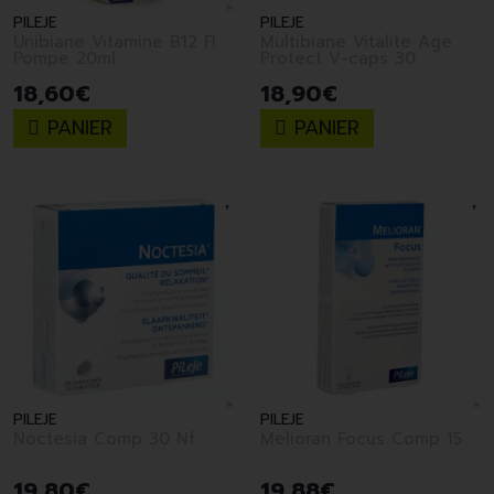
PILEJE
PILEJE
Unibiane Vitamine B12 Fl
Multibiane Vitalite Age
Pompe 20ml
Protect V-caps 30
18
,
60
€
18
,
90
€
PANIER
PANIER
PILEJE
PILEJE
Noctesia Comp 30 Nf
Melioran Focus Comp 15
19
,
80
€
19
,
88
€