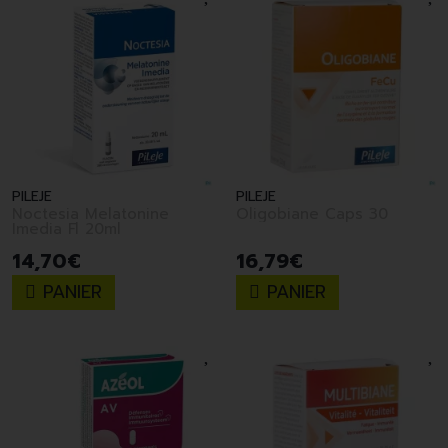
PILEJE
PILEJE
Noctesia Melatonine
Oligobiane Caps 30
Imedia Fl 20ml
14
,
70
€
16
,
79
€
PANIER
PANIER