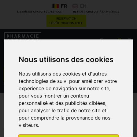
FR
EN
*
*
LIVRAISON GRATUITE
CHEZ VOUS
RETRAIT GRATUIT
À LA PHARMACIE
RÉSERVATION
DÉPÔT ORDONNANCE
0
Nous utilisons des cookies
GO
Nous utilisons des cookies et d'autres
technologies de suivi pour améliorer votre
expérience de navigation sur notre site,
PROMOS
CATÉGORIES
pour vous montrer un contenu
personnalisé et des publicités ciblées,
pour analyser le trafic de notre site et
Pileje
pour comprendre la provenance de nos
visiteurs.
MENU/FILTRES