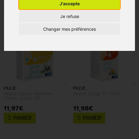
J'accepte
1
2
Je refuse
Changer mes préférences
PILEJE
PILEJE
Azeol Gorge Menthe
Azeol Sirop Ts 75ml
Comp Sucer 30
11
,
97
€
11
,
98
€
PANIER
PANIER