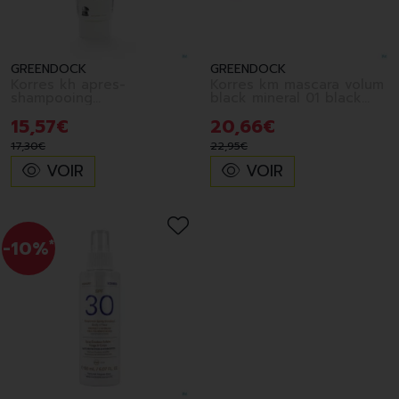
GREENDOCK
GREENDOCK
Korres kh apres-
Korres km mascara volum
shampooing
black mineral 01 black
sunflower&tea 200ml
8ml
15
,
57
€
20
,
66
€
17
,
30
€
22
,
95
€
VOIR
VOIR
-10%
*