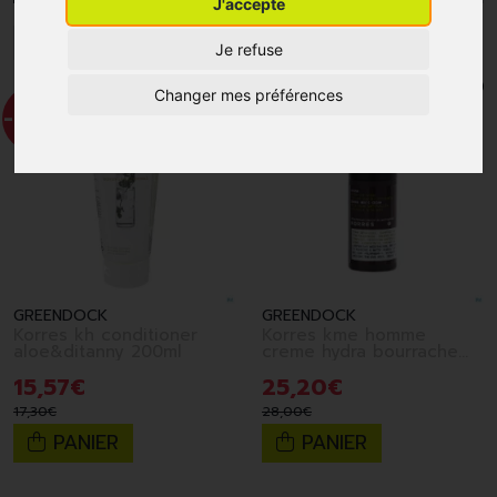
J'accepte
1
Je refuse
Changer mes préférences
-10%
*
-10%
*
GREENDOCK
GREENDOCK
Korres kh conditioner
Korres kme homme
aloe&ditanny 200ml
creme hydra bourrache
50ml
15
,
57
€
25
,
20
€
17
,
30
€
28
,
00
€
PANIER
PANIER