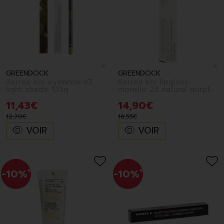
GREENDOCK
GREENDOCK
Korres km eyebrow n3
Korres km lipgloss
light shade 1,13g
morello 23 natural purple
4ml
11
,
43
€
14
,
90
€
12
,
70
€
16
,
55
€
VOIR
VOIR
-10%
*
-10%
*