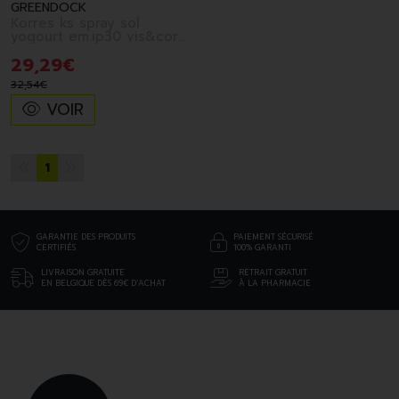
GREENDOCK
Korres ks spray sol
yogourt em.ip30 vis&corp
150ml
29
,
29
€
32
,
54
€
VOIR
1
GARANTIE DES PRODUITS
PAIEMENT SÉCURISÉ
CERTIFIÉS
100% GARANTI
LIVRAISON GRATUITE
RETRAIT GRATUIT
EN BELGIQUE DÈS 69€ D’ACHAT
À LA PHARMACIE