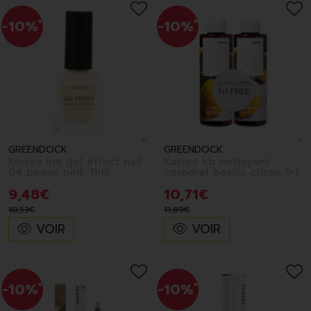
-10%
*
-10%
*
GREENDOCK
GREENDOCK
Korres km gel effect nail
Korres kb nettoyant
04 peony pink 11ml
corporel basilic citron 1+1
9
,
48
€
10
,
71
€
10
,
53
€
11
,
89
€
VOIR
VOIR
-10%
*
-10%
*