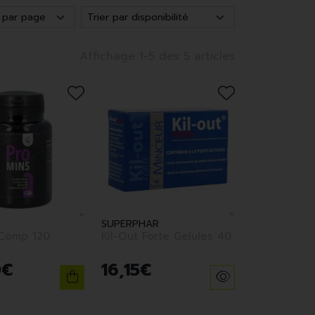
Affichage 1-5 des 5 articles
SUPERPHAR
 Comp 120
Kil-Out Forte Gelules 40
0
€
16
,
15
€