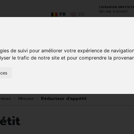
LIVRAISON GRATUIT
DÈS 69€ D’ACHATS
FR
EN
gies de suivi pour améliorer votre expérience de navigatio
GO
lyser le trafic de notre site et pour comprendre la provenan
nces
SOINS À
ANIMAUX
50+
NATUROPATHIE
MÉDICAME
DOMICILE ET
ET
PREMIERS
INSECTES
SOINS
amines
Minceur
Réducteur d'appétit
étit