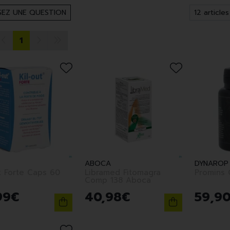
EZ UNE QUESTION
1
T
ABOCA
DYNAROP
t Forte Caps 60
Libramed Fitomagra
Promins
Comp 138 Aboca
99
€
40
,
98
€
59
,
9