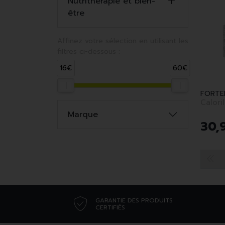
Nutrithérapie et bien-
être
Affinez votre sélection en utilisant les
filtres ci-dessous :
16€
60€
FORTE
Calori
Marque
30
,
GARANTIE DES PRODUITS
CERTIFIÉS