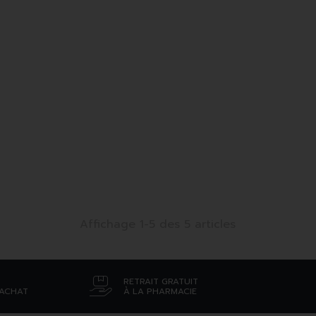
Affichage 1-5 des 5 articles
RETRAIT GRATUIT
’ACHAT
À LA PHARMACIE