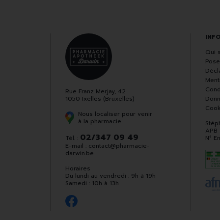
INF
Qui 
Pose
Décla
Ment
Cond
Rue Franz Merjay, 42
1050 Ixelles (Bruxelles)
Donn
Cook
Nous localiser pour venir
à la pharmacie
Stép
APB
02/347 09 49
Tél. :
N° E
E-mail :
contact
@
pharmacie-
darwin.be
Horaires
Du lundi au vendredi : 9h à 19h
Samedi : 10h à 13h