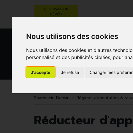
RÉSERVATION
DÉPÔT
ORDONNANCE
Nous utilisons des cookies
Nous utilisons des cookies et d'autres technolo
personnalisé et des publicités ciblées, pour ana
J'accepte
Je refuse
Changer mes préfére
BEAUTÉ,
RÉGIME,
GROSSESSE
SOINS ET
ALIMENTATION
ET
HYGIÈNE
& VITAMINES
ENFANTS
Pharmacie Darwin
Régime, alimentation & vit
Réducteur d'app