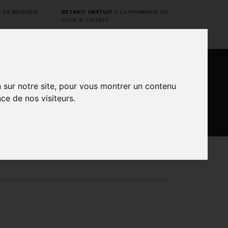
E
EN BELGIQUE
RETRAIT GRATUIT
À LA PHARMACIE EN
CLICK & COLLECT
0
n sur notre site, pour vous montrer un contenu
ce de nos visiteurs.
DARWIN
NTS
MARQUES
PROMOS
LABORATORY