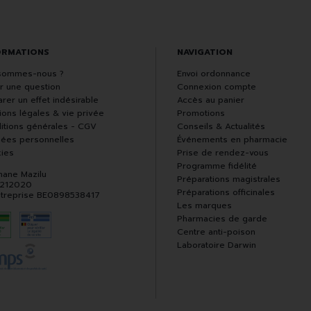
ORMATIONS
NAVIGATION
sommes-nous ?
Envoi ordonnance
r une question
Connexion compte
rer un effet indésirable
Accès au panier
ions légales & vie privée
Promotions
itions générales - CGV
Conseils & Actualités
ées personnelles
Événements en pharmacie
ies
Prise de rendez-vous
Programme fidélité
hane Mazilu
Préparations magistrales
 212020
Préparations officinales
ntreprise BE0898538417
Les marques
Pharmacies de garde
Centre anti-poison
Laboratoire Darwin