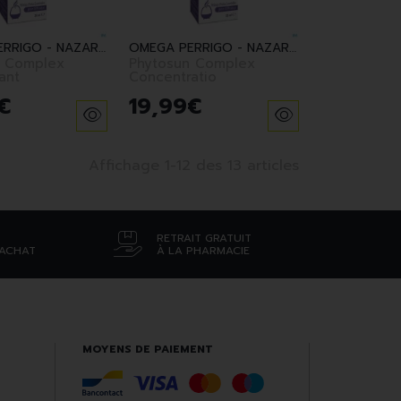
OMEGA PERRIGO - NAZARETH
OMEGA PERRIGO - NAZARETH
n Complex
Phytosun Complex
ant
Concentratio
€
19
,
99
€
Affichage 1-12 des 13 articles
RETRAIT GRATUIT
’ACHAT
À LA PHARMACIE
MOYENS DE PAIEMENT