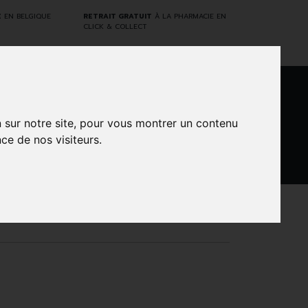
E
EN BELGIQUE
RETRAIT GRATUIT
À LA PHARMACIE EN
CLICK & COLLECT
0
n sur notre site, pour vous montrer un contenu
ce de nos visiteurs.
DARWIN
NTS
MARQUES
PROMOS
LABORATORY