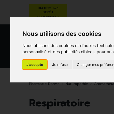
RÉSERVATION
DÉPÔT
ORDONNANCE
Nous utilisons des cookies
Nous utilisons des cookies et d'autres technolo
personnalisé et des publicités ciblées, pour ana
J'accepte
Je refuse
Changer mes préfére
BEAUTÉ,
RÉGIME,
GROSSESSE
SOINS ET
ALIMENTATION
ET
HYGIÈNE
& VITAMINES
ENFANTS
Pharmacie Darwin
Naturopathie
Aromathéra
Respiratoire