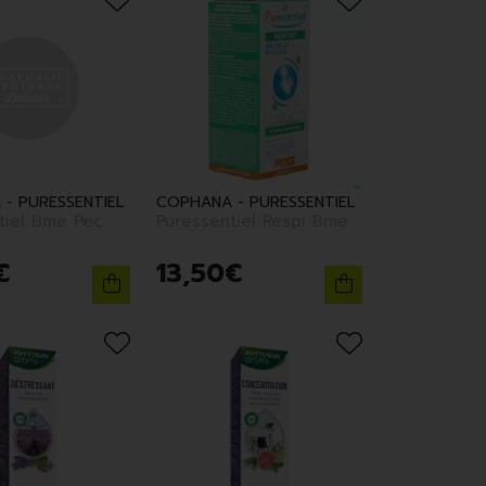
- PURESSENTIEL
COPHANA - PURESSENTIEL
tiel Bme Pec
Puressentiel Respi Bme
€
13
,
50
€