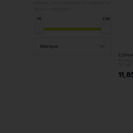
Affinez votre sélection en utilisant les
filtres ci-dessous :
7€
23€
Marque
COPHA
Puress
20 Ml
11
,
8