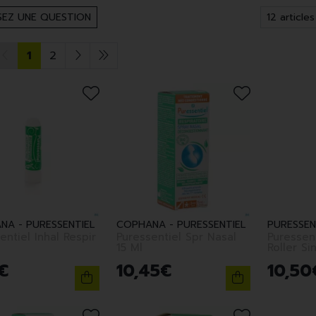
EZ UNE QUESTION
1
2
NA - PURESSENTIEL
COPHANA - PURESSENTIEL
PURESSEN
entiel Inhal Respir
Puressentiel Spr Nasal
Puressent
15 Ml
Roller Si
€
10
,
45
€
10
,
50