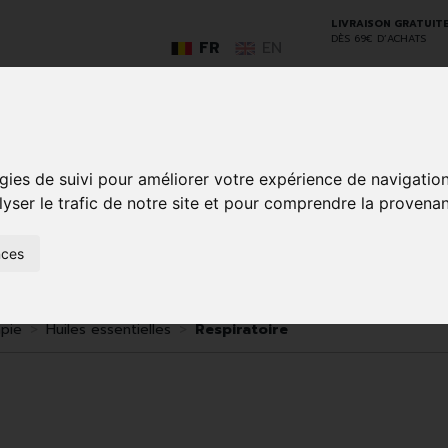
LIVRAISON GRATUIT
DÈS 69€ D’ACHATS
FR
EN
GO
gies de suivi pour améliorer votre expérience de navigatio
lyser le trafic de notre site et pour comprendre la provenan
nces
SOINS À
ANIMAUX
50+
NATUROPATHIE
MÉDICAME
DOMICILE ET
ET
PREMIERS
INSECTES
SOINS
pie
Huiles essentielles
Respiratoire