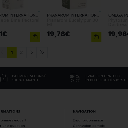
PRANAROM INTERNATIONAL
PRANAROM INTERNATIONAL
bebe Bme Pectoral
Pranarom Eucaly'pur 30
Phytosu
Ml
Destress
1
€
19
,
78
€
19
,
98
1
2
PAIEMENT SÉCURISÉ
LIVRAISON GRATUITE
100% GARANTI
EN BELGIQUE DÈS 69€ D
ORMATIONS
NAVIGATION
sommes-nous ?
Envoi ordonnance
r une question
Connexion compte