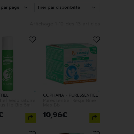
Affichage 1-12 des 13 articles
TIEL
COPHANA - PURESSENTIEL
iel Respiratoire
Puressentiel Respi Bme
nus He Bio 5ml
Mas Bb
€
10
,
96
€