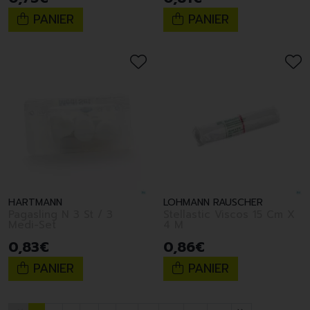
PANIER
PANIER
HARTMANN
LOHMANN RAUSCHER
Pagasling N 3 St / 3
Stellastic Viscos 15 Cm X
Medi-Set
4 M
0
,
83
€
0
,
86
€
PANIER
PANIER