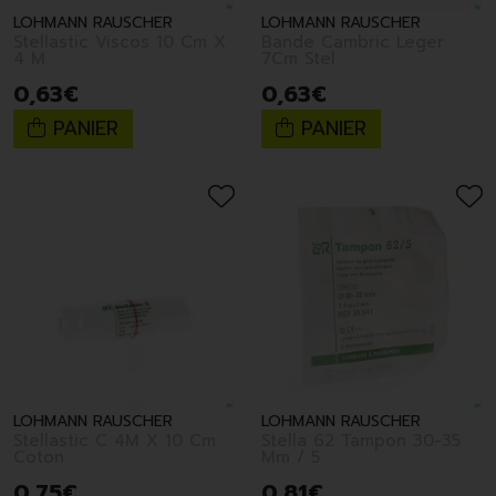
LOHMANN RAUSCHER
LOHMANN RAUSCHER
Stellastic Viscos 10 Cm X
Bande Cambric Leger
4 M
7Cm Stel
0
,
63
€
0
,
63
€
PANIER
PANIER
LOHMANN RAUSCHER
LOHMANN RAUSCHER
Stellastic C 4M X 10 Cm
Stella 62 Tampon 30-35
Coton
Mm / 5
0
,
75
€
0
,
81
€