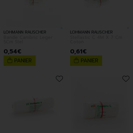
LOHMANN RAUSCHER
LOHMANN RAUSCHER
Bande Cambric Leger
Stellastic C 4M X 7 Cm
5Cm Stel
Coton
0
,
54
€
0
,
61
€
PANIER
PANIER