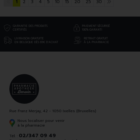
1
2
3
4
5
10
15
20
25
30
GARANTIE DES PRODUITS
PAIEMENT SÉCURISÉ
CERTIFIÉS
100% GARANTI
LIVRAISON GRATUITE
RETRAIT GRATUIT
EN BELGIQUE DÈS 69€ D’ACHAT
À LA PHARMACIE
Rue Franz Merjay, 42 - 1050 Ixelles (Bruxelles)
Nous localiser pour venir
à la pharmacie
02/347 09 49
Tél. :