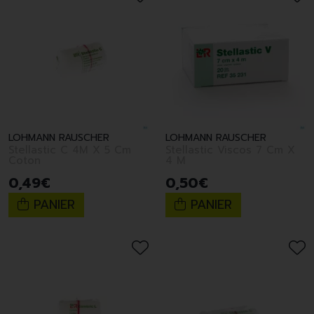
LOHMANN RAUSCHER
LOHMANN RAUSCHER
Stellastic C 4M X 5 Cm
Stellastic Viscos 7 Cm X
Coton
4 M
0
,
49
€
0
,
50
€
PANIER
PANIER