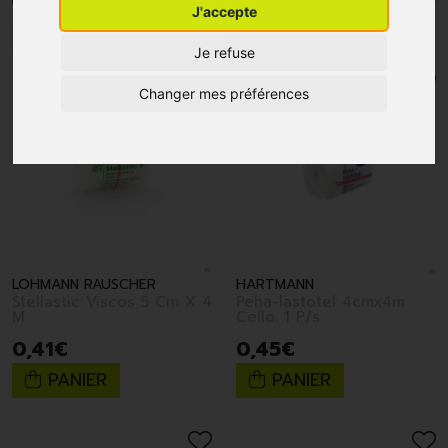
J'accepte
1
2
3
4
5
10
15
20
25
30
Je refuse
Changer mes préférences
LOHMANN RAUSCHER
HARTMANN
Stellastic Viscos 5 Cm X 4
Peha-lastotel 4cmx4m
M
Cello. 1 P/s
0
,
41
€
0
,
45
€
PANIER
PANIER