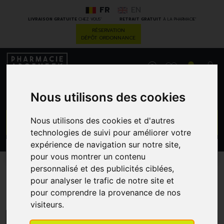
FR
EN
*
*
LIVRAISON GRATUITE
CHEZ VOUS
RETRAIT GRATUIT
À LA PHARMACIE
RÉSERVATION
DÉPÔT ORDONNANCE
0
Nous utilisons des cookies
GO
Nous utilisons des cookies et d'autres
technologies de suivi pour améliorer votre
expérience de navigation sur notre site,
PROMOS
CATÉGORIES
pour vous montrer un contenu
personnalisé et des publicités ciblées,
pour analyser le trafic de notre site et
Soins des plaies
pour comprendre la provenance de nos
visiteurs.
MENU/FILTRES