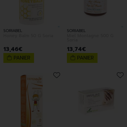
SORIABEL
SORIABEL
Honey Balm 50 G Soria
Miel Montagne 500 G
Soria
13
,
46
€
13
,
74
€
PANIER
PANIER