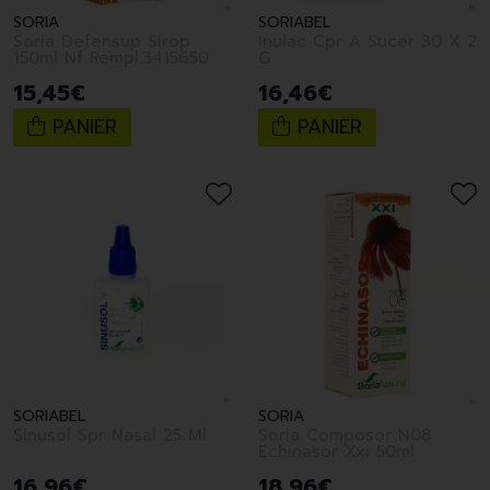
SORIA
SORIABEL
Soria Defensup Sirop
Inulac Cpr A Sucer 30 X 2
150ml Nf Rempl.3415650
G
15
,
45
€
16
,
46
€
PANIER
PANIER
SORIABEL
SORIA
Sinusol Spr Nasal 25 Ml
Soria Composor N08
Echinasor Xxi 50ml
16
,
96
€
18
,
96
€