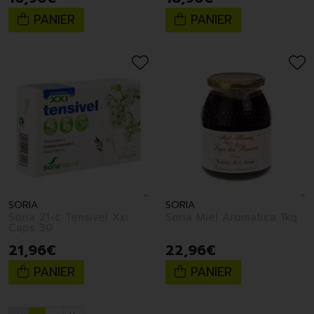
PANIER
PANIER
SORIA
SORIA
Soria 21-c Tensivel Xxi
Soria Miel Aromatica 1kg
Caps 30
21
,
96
€
22
,
96
€
PANIER
PANIER