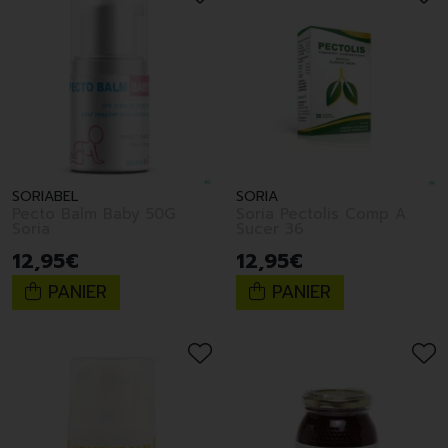
SORIABEL
SORIA
Pecto Balm Baby 50G
Soria Pectolis Comp A
Soria
Sucer 36
12
,
95
€
12
,
95
€
PANIER
PANIER