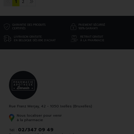
1
2
GARANTIE DES PRODUITS
PAIEMENT SÉCURISÉ
CERTIFIÉS
100% GARANTI
LIVRAISON GRATUITE
RETRAIT GRATUIT
EN BELGIQUE DÈS 69€ D’ACHAT
À LA PHARMACIE
Rue Franz Merjay, 42 - 1050 Ixelles (Bruxelles)
Nous localiser pour venir
à la pharmacie
02/347 09 49
Tél. :