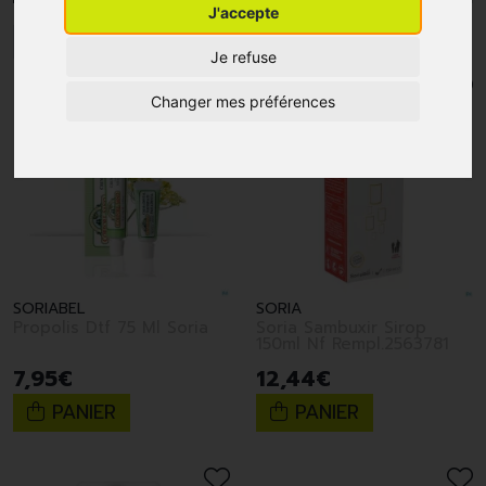
J'accepte
1
2
Je refuse
Changer mes préférences
SORIABEL
SORIA
Propolis Dtf 75 Ml Soria
Soria Sambuxir Sirop
150ml Nf Rempl.2563781
7
,
95
€
12
,
44
€
PANIER
PANIER