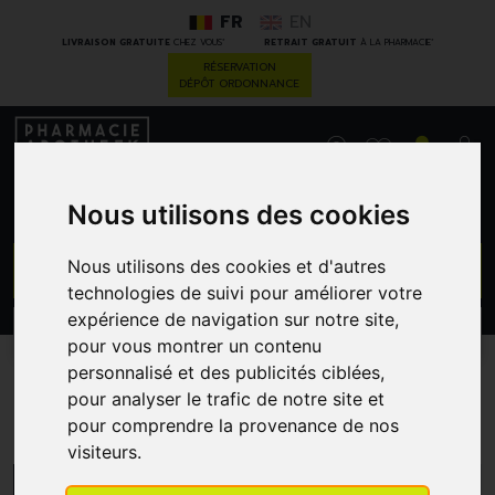
FR
EN
*
*
LIVRAISON GRATUITE
CHEZ VOUS
RETRAIT GRATUIT
À LA PHARMACIE
RÉSERVATION
DÉPÔT ORDONNANCE
0
Nous utilisons des cookies
GO
Nous utilisons des cookies et d'autres
technologies de suivi pour améliorer votre
expérience de navigation sur notre site,
PROMOS
CATÉGORIES
pour vous montrer un contenu
personnalisé et des publicités ciblées,
pour analyser le trafic de notre site et
Soria
pour comprendre la provenance de nos
visiteurs.
MENU/FILTRES