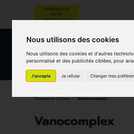
RÉSERVATION
DÉPÔT
ORDONNANCE
Nous utilisons des cookies
Nous utilisons des cookies et d'autres technolo
personnalisé et des publicités ciblées, pour ana
J'accepte
Je refuse
Changer mes préfére
BEAUTÉ,
RÉGIME,
GROSSESSE
SOINS ET
ALIMENTATION
ET
HYGIÈNE
& VITAMINES
ENFANTS
Pharmacie Darwin
Vanocomplex
Vanocomplex