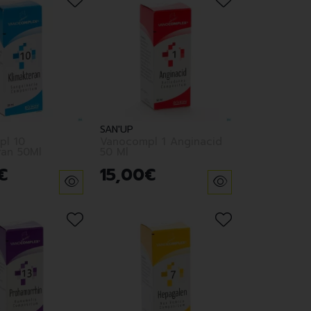
SAN'UP
pl 10
Vanocompl 1 Anginacid
ran 50Ml
50 Ml
€
15
,
00
€