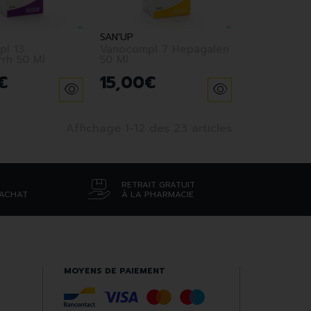
SAN'UP
l 13
Vanocompl 7 Hepagalen
rh 50 Ml
50 Ml
€
15
,
00
€
Affichage 1-12 des 23 articles
RETRAIT GRATUIT
’ACHAT
À LA PHARMACIE
MOYENS DE PAIEMENT