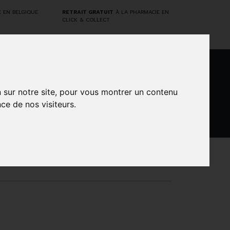
E
EN BELGIQUE
RETRAIT GRATUIT
À LA PHARMACIE EN
CLICK & COLLECT
0
n sur notre site, pour vous montrer un contenu
ce de nos visiteurs.
DARWIN
NTS
MARQUES
PROMOS
LABORATORY