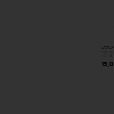
SAN'UP
Vanoc
50 Ml
15
,
0