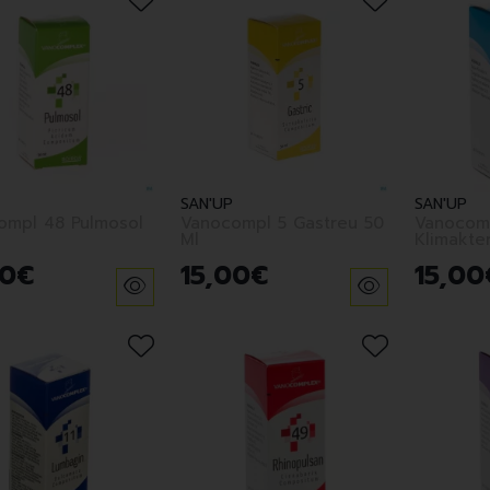
SAN'UP
SAN'UP
ompl 48 Pulmosol
Vanocompl 5 Gastreu 50
Vanocom
Ml
Klimakte
0
€
15
,
00
€
15
,
00