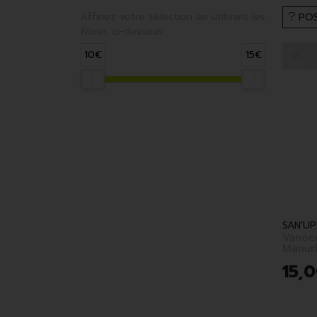
Affinez votre sélection en utilisant les
POS
filtres ci-dessous :
10€
15€
SAN'UP
Vanoc
Manur
15
,
0