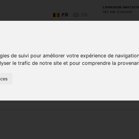
LIVRAISON GRATUIT
DÈS 69€ D’ACHATS
FR
EN
GO
gies de suivi pour améliorer votre expérience de navigatio
lyser le trafic de notre site et pour comprendre la provenan
nces
SOINS À
ANIMAUX
50+
NATUROPATHIE
MÉDICAME
DOMICILE ET
ET
PREMIERS
INSECTES
SOINS