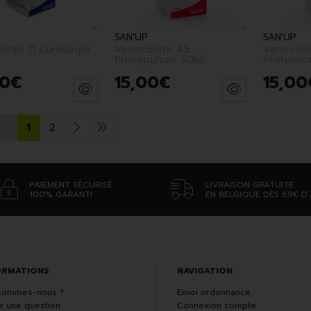
SAN'UP
SAN'UP
ompl 11 Lumbagin
Vanocompl 49
Vanocomp
Rhinopulsan 50Ml
Prohamor
0
€
15
,
00
€
15
,
00
1
2
PAIEMENT SÉCURISÉ
LIVRAISON GRATUITE
100% GARANTI
EN BELGIQUE DÈS 69€ D
ORMATIONS
NAVIGATION
sommes-nous ?
Envoi ordonnance
r une question
Connexion compte