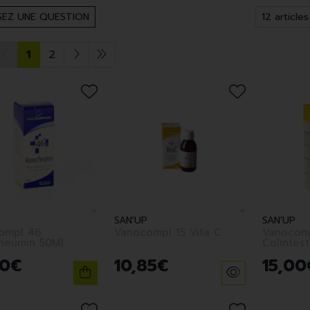
EZ UNE QUESTION
1
2
SAN'UP
SAN'UP
ompl 46
Vanocompl 15 Vita C
Vanocom
heumin 50Ml
Colintes
0
€
10
,
85
€
15
,
00