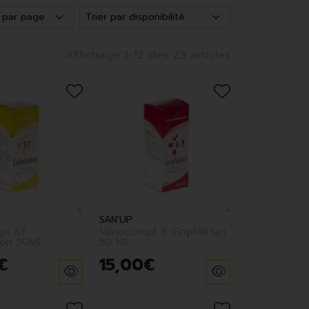
Affichage 1-12 des 23 articles
SAN'UP
pl 37
Vanocompl 6 Gripfektan
ton 50Ml
50 Ml
€
15
,
00
€