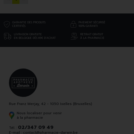
GARANTIE DES PRODUITS
PAIEMENT SÉCURISÉ
CERTIFIÉS
100% GARANTI
LIVRAISON GRATUITE
RETRAIT GRATUIT
EN BELGIQUE DÈS 69€ D’ACHAT
À LA PHARMACIE
Rue Franz Merjay, 42 - 1050 Ixelles (Bruxelles)
Nous localiser pour venir
à la pharmacie
02/347 09 49
Tél. :
E-mail :
contact
@
pharmacie-darwin.be