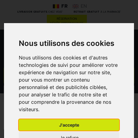
FR
EN
*
*
LIVRAISON GRATUITE
CHEZ VOUS
RETRAIT GRATUIT
À LA PHARMACIE
RÉSERVATION
DÉPÔT ORDONNANCE
Nous utilisons des cookies
0
Nous utilisons des cookies et d'autres
technologies de suivi pour améliorer votre
expérience de navigation sur notre site,
GO
pour vous montrer un contenu
personnalisé et des publicités ciblées,
PROMOS
CATÉGORIES
pour analyser le trafic de notre site et
pour comprendre la provenance de nos
visiteurs.
Vitapantol
J'accepte
MENU/FILTRES
Je refuse