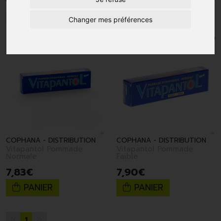
1
Changer mes préférences
COPHANA - DISTRIBUTION
COPHANA - DISTRIBUTION
Vitapantol Pommade
Vitapantol Pommade
Normale
Faible
7
,
83
€
7
,
90
€
PANIER
PANIER
1