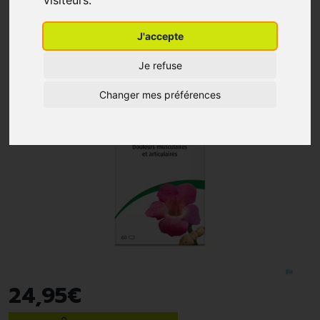
visiteurs.
J'accepte
Je refuse
Changer mes préférences
24
,
95
€