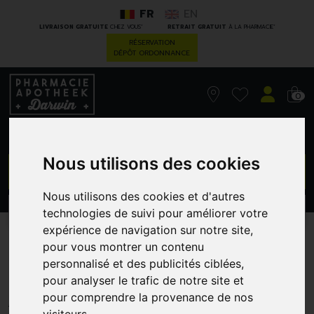
FR
EN
*
*
LIVRAISON GRATUITE
CHEZ VOUS
RETRAIT GRATUIT
À LA PHARMACIE
RÉSERVATION
DÉPÔT ORDONNANCE
0
Nous utilisons des cookies
GO
Nous utilisons des cookies et d'autres
PROMOS
CATÉGORIES
technologies de suivi pour améliorer votre
expérience de navigation sur notre site,
A.Vogel Atrosanmed Comp
pour vous montrer un contenu
personnalisé et des publicités ciblées,
60
pour analyser le trafic de notre site et
A. VOGEL
pour comprendre la provenance de nos