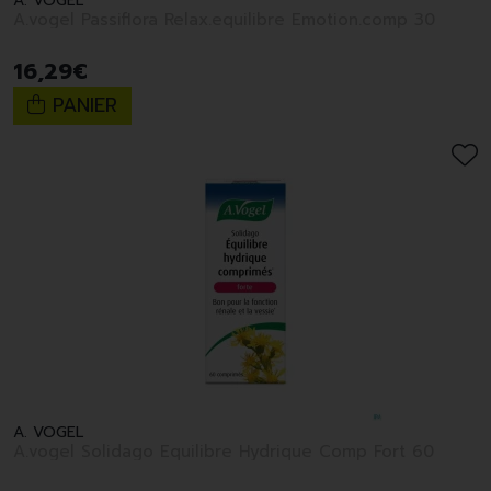
A. VOGEL
A.vogel Passiflora Relax.equilibre Emotion.comp 30
16
,
29
€
PANIER
A. VOGEL
A.vogel Solidago Equilibre Hydrique Comp Fort 60