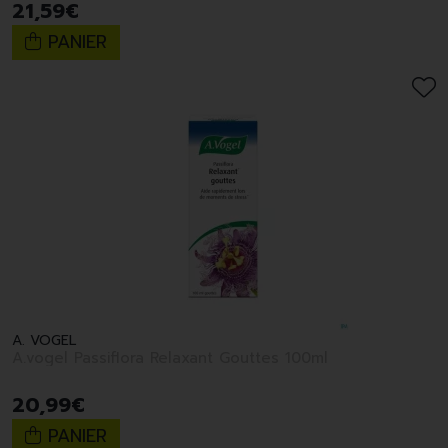
21
,
59
€
PANIER
A. VOGEL
A.vogel Passiflora Relaxant Gouttes 100ml
20
,
99
€
PANIER