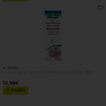
A. VOGEL
A.vogel Spray Chatouillement Dans La Gorge 30ml
12
,
98
€
PANIER