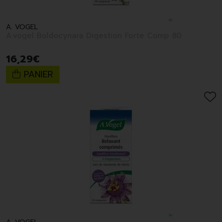
A. VOGEL
A.vogel Boldocynara Digestion Forte Comp 80
16
,
29
€
PANIER