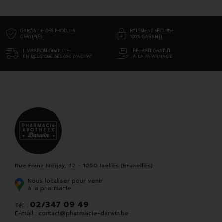
GARANTIE DES PRODUITS
PAIEMENT SÉCURISÉ
CERTIFIÉS
100% GARANTI
LIVRAISON GRATUITE
RETRAIT GRATUIT
EN BELGIQUE DÈS 69€ D’ACHAT
À LA PHARMACIE
Rue Franz Merjay, 42 - 1050 Ixelles (Bruxelles)
Nous localiser pour venir
à la pharmacie
02/347 09 49
Tél. :
E-mail :
contact
@
pharmacie-darwin.be