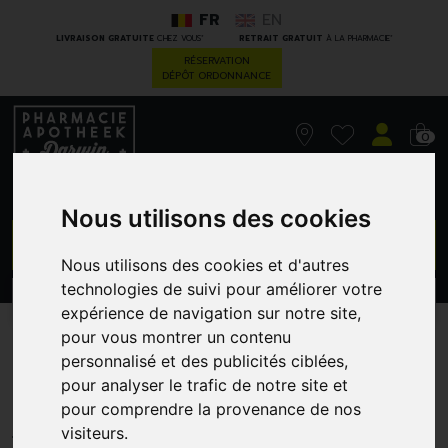
FR
EN
*
*
LIVRAISON GRATUITE
CHEZ VOUS
RETRAIT GRATUIT
À LA PHARMACIE
RÉSERVATION
DÉPÔT ORDONNANCE
0
Nous utilisons des cookies
GO
Nous utilisons des cookies et d'autres
technologies de suivi pour améliorer votre
PROMOS
CATÉGORIES
expérience de navigation sur notre site,
pour vous montrer un contenu
Bande Crepe Filet Rouge 7
personnalisé et des publicités ciblées,
Cm
pour analyser le trafic de notre site et
pour comprendre la provenance de nos
I.D PHAR
visiteurs.