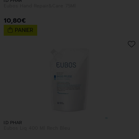
I.D PHAR
Eubos Hand Repair&Care 75Ml
10
,
80
€
PANIER
I.D PHAR
Eubos Liq 400 Ml Rech Bleu