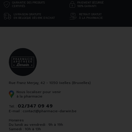
GARANTIE DES PRODUITS
PAIEMENT SÉCURISÉ
CERTIFIÉS
100% GARANTI
LIVRAISON GRATUITE
RETRAIT GRATUIT
EN BELGIQUE DÈS 69€ D’ACHAT
À LA PHARMACIE
Rue Franz Merjay, 42 - 1050 Ixelles (Bruxelles)
Nous localiser pour venir
à la pharmacie
02/347 09 49
Tél. :
E-mail :
contact
@
pharmacie-darwin.be
Horaires
Du lundi au vendredi : 9h à 19h
Samedi : 10h à 13h