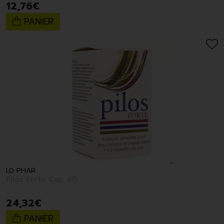
12
,
76
€
PANIER
I.D PHAR
Pilos Forte Cap 60
24
,
32
€
PANIER