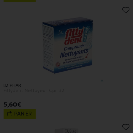
I.D PHAR
Fittydent Nettoyeur Cpr 32
5
,
60
€
PANIER