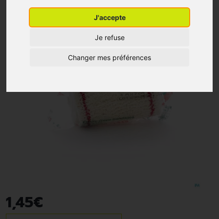
J'accepte
Je refuse
Changer mes préférences
1
,
45
€