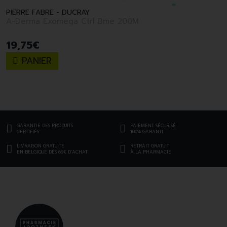
PIERRE FABRE - DUCRAY
A-Derma Exomega Ctrl Bme 200M
19
,
75
€
PANIER
GARANTIE DES PRODUITS
PAIEMENT SÉCURISÉ
CERTIFIÉS
100% GARANTI
LIVRAISON GRATUITE
RETRAIT GRATUIT
EN BELGIQUE DÈS 69€ D’ACHAT
À LA PHARMACIE