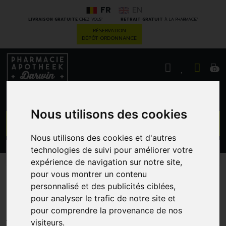
FR
EN
*
*
LIVRAISON GRATUITE
CHEZ VOUS
RETRAIT GRATUIT
À LA PHARMACIE
RÉSERVATION
DÉPÔT ORDONNANCE
0
Nous utilisons des cookies
GO
Nous utilisons des cookies et d'autres
technologies de suivi pour améliorer votre
PROMOS
CATÉGORIES
expérience de navigation sur notre site,
pour vous montrer un contenu
Ducray Shp Extra Doux 400
personnalisé et des publicités ciblées,
Ml
pour analyser le trafic de notre site et
pour comprendre la provenance de nos
PIERRE FABRE - DUCRAY
visiteurs.