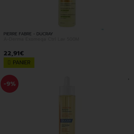
PIERRE FABRE - DUCRAY
A-Derma Exomega Ctrl Lav 500M
22
,
91
€
PANIER
-9%