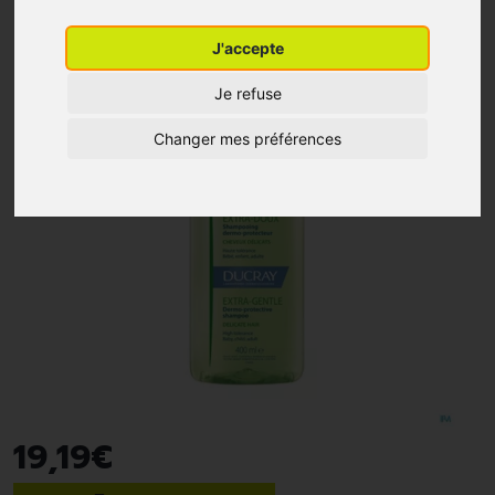
J'accepte
Je refuse
Changer mes préférences
19
,
19
€