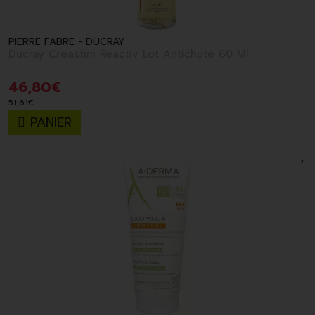
PIERRE FABRE - DUCRAY
Ducray Creastim Reactiv Lot Antichute 60 Ml
46
,
80
€
51
,
61
€
PANIER